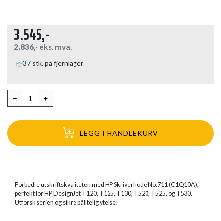
3.545,-
2.836,-
eks. mva.
37 stk. på fjernlager
LEGG I HANDLEKURV
Forbedre utskriftskvaliteten med HP Skriverhode No.711 (C1Q10A),
perfekt for HP DesignJet T120, T125, T130, T520, T525, og T530.
Utforsk serien og sikre pålitelig ytelse!