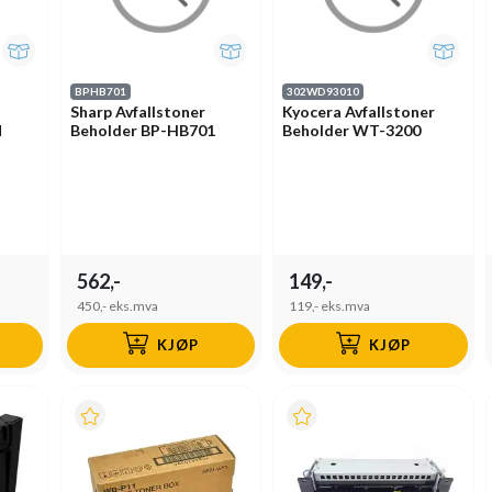
BPHB701
302WD93010
Sharp Avfallstoner
Kyocera Avfallstoner
M
Beholder BP-HB701
Beholder WT-3200
562,-
149,-
450,-
eks.mva
119,-
eks.mva
KJØP
KJØP