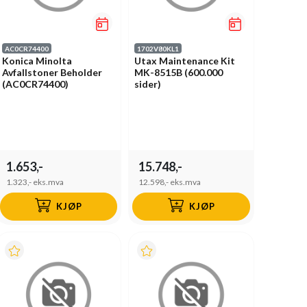
AC0CR74400
1702V80KL1
Konica Minolta
Utax Maintenance Kit
Avfallstoner Beholder
MK-8515B (600.000
(AC0CR74400)
sider)
1.653,-
15.748,-
1.323,-
eks.mva
12.598,-
eks.mva
KJØP
KJØP