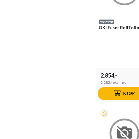
9006228
OKI Fuser RollToRo
2.854,-
2.283,-
eks.mva
KJØP