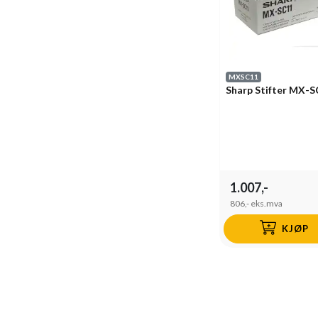
MXSC11
Sharp Stifter MX-
1.007,-
806,-
eks.mva
KJØP