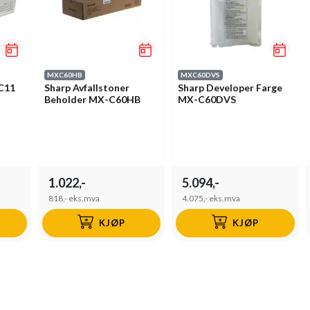
MXC60HB
MXC60DVS
SC11
Sharp Avfallstoner
Sharp Developer Farge
Beholder MX-C60HB
MX-C60DVS
1.022,-
5.094,-
818,-
eks.mva
4.075,-
eks.mva
KJØP
KJØP