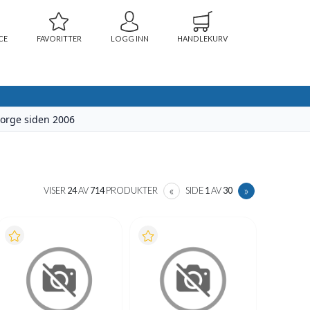
CE
FAVORITTER
LOGG INN
HANDLEKURV
 Norge siden 2006
PREVIOUS
NEXT
«
»
VISER
24
AV
714
PRODUKTER
SIDE
1
AV
30