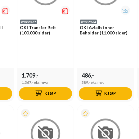
09006267
09006264
ll
OKI Transfer Belt
OKI Avfallstoner
(100.000 sider)
Beholder (11.000 sider)
1.709,-
486,-
1.367,-
eks.mva
389,-
eks.mva
KJØP
KJØP