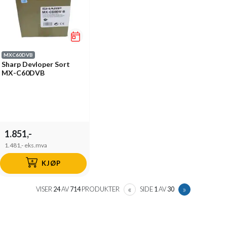
MXC60DVB
Sharp Devloper Sort
MX-C60DVB
1.851,-
1.481,-
eks.mva
KJØP
PREVIOUS
NEXT
«
»
VISER
24
AV
714
PRODUKTER
SIDE
1
AV
30