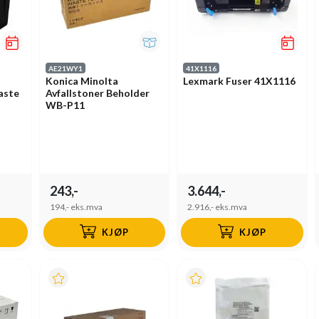
AE21WY1
41X1116
Konica Minolta
Lexmark Fuser 41X1116
aste
Avfallstoner Beholder
WB-P11
243,-
3.644,-
194,-
eks.mva
2.916,-
eks.mva
KJØP
KJØP