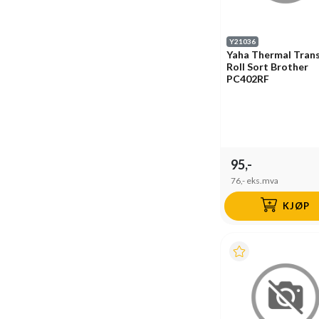
Y21036
Yaha Thermal Trans
Roll Sort Brother
PC402RF
95,-
76,-
eks.mva
KJØP