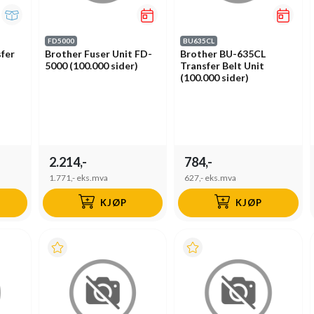
FD5000
BU635CL
fer
Brother Fuser Unit FD-
Brother BU-635CL
5000 (100.000 sider)
Transfer Belt Unit
(100.000 sider)
2.214,-
784,-
1.771,-
eks.mva
627,-
eks.mva
KJØP
KJØP