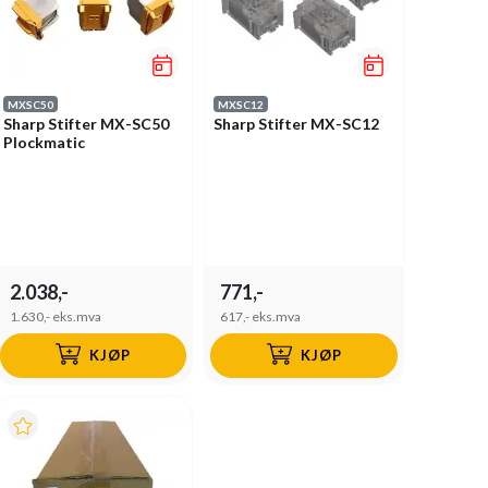
MXSC50
MXSC12
Sharp Stifter MX-SC50
Sharp Stifter MX-SC12
Plockmatic
2.038,-
771,-
1.630,-
eks.mva
617,-
eks.mva
KJØP
KJØP