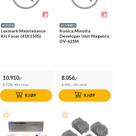
41X150
ACV80ЕD
Lexmark Maintenance
Konica Minolta
Kit Fuser (41X1505)
Developer Unit Magenta
DV-621M
10.910,-
8.056,-
8.728,-
eks.mva
6.445,-
eks.mva
KJØP
KJØP