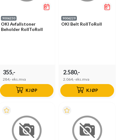
9006230
9006229
OKI Avfallstoner
OKI Belt RollToRoll
Beholder RollToRoll
355,-
2.580,-
284,-
eks.mva
2.064,-
eks.mva
KJØP
KJØP