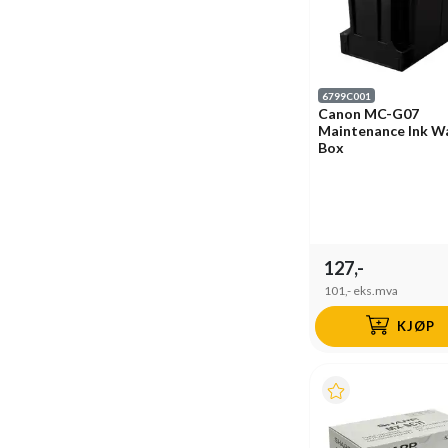
6799C001
Canon MC-G07
Maintenance Ink W
Box
127,-
101,-
eks.mva
KJØP