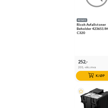
423651
Ricoh Avfallstoner
Beholder 423651 I
C320
252,-
201,-
eks.mva
KJØP