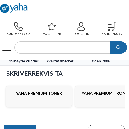
KUNDESERVICE
FAVORITTER
LOGG INN
HANDLEKURV
WEBSHOP
SKRIVERREKVISITA
⭐ Over 100.000
🧩 Egne
🚚 Levering fra lager i Norge
fornøyde kunder
kvalitetsmerker
siden 2006
SKRIVERREKVISITA
YAHA PREMIUM TONER
YAHA PREMIUM TROMM