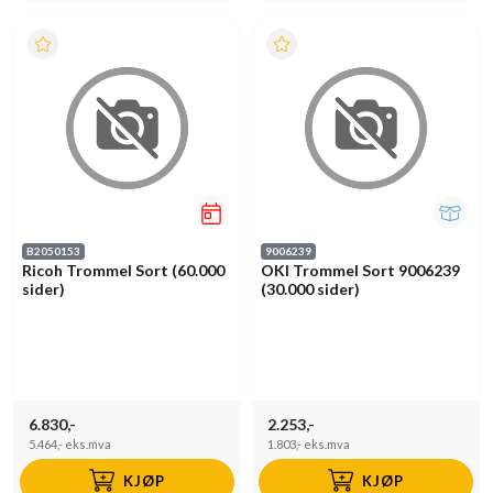
B2050153
9006239
Ricoh Trommel Sort (60.000
OKI Trommel Sort 9006239
sider)
(30.000 sider)
6.830,-
2.253,-
5.464,-
eks.mva
1.803,-
eks.mva
KJØP
KJØP