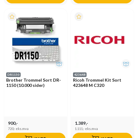
DR1150
423648
Brother Trommel Sort DR-
Ricoh Trommel Kit Sort
1150 (10.000 sider)
423648 M C320
900,-
1.389,-
720,-
eks.mva
1.111,-
eks.mva