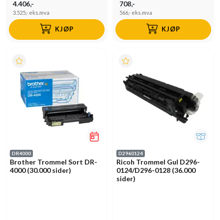
4.406,-
708,-
3.525,-
eks.mva
566,-
eks.mva
KJØP
KJØP
DR4000
D2960124
Brother Trommel Sort DR-
Ricoh Trommel Gul D296-
4000 (30.000 sider)
0124/D296-0128 (36.000
sider)