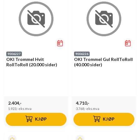
9006227
9006226
OKI Trommel Hvit
OKI Trommel Gul RollToRoll
RollToRoll (20.000 sider)
(40.000 sider)
2.404,-
4.710,-
1.923,-
eks.mva
3.768,-
eks.mva
KJØP
KJØP