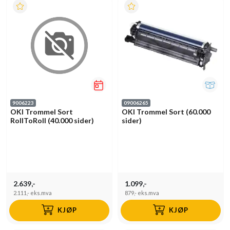
9006223
09006265
OKI Trommel Sort
OKI Trommel Sort (60.000
RollToRoll (40.000 sider)
sider)
2.639,-
1.099,-
2.111,-
eks.mva
879,-
eks.mva
KJØP
KJØP