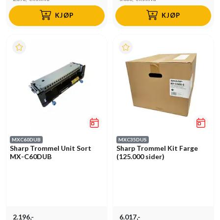
KJØP
KJØP
MXC60DUB
MXC35DUS
Sharp Trommel Unit Sort
Sharp Trommel Kit Farge
MX-C60DUB
(125.000 sider)
2.196,-
6.017,-