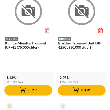
AF2D01D
DR625CL
Konica-Minolta Trommel
Brother Trommel Unit DR-
IUP-41 (75.000 sider)
625CL (50.000 sider)
1.139,-
2.071,-
911,-
eks.mva
1.657,-
eks.mva
KJØP
KJØP