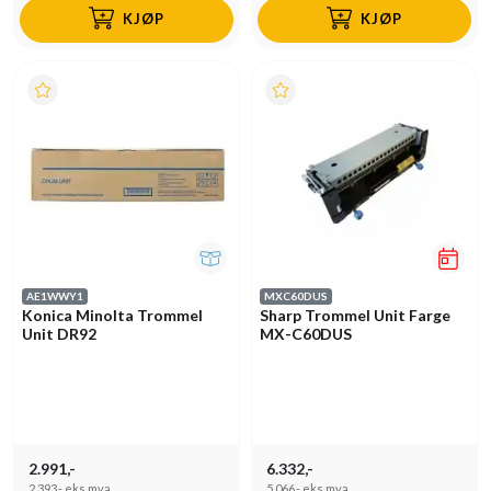
KJØP
KJØP
AE1WWY1
MXC60DUS
Konica Minolta Trommel
Sharp Trommel Unit Farge
Unit DR92
MX-C60DUS
2.991,-
6.332,-
2.393,-
eks.mva
5.066,-
eks.mva