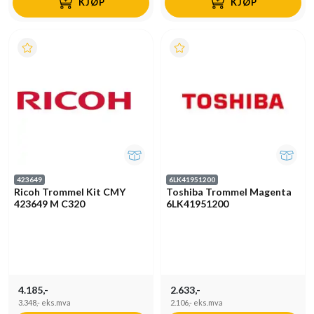
KJØP
KJØP
423649
6LK41951200
Ricoh Trommel Kit CMY
Toshiba Trommel Magenta
423649 M C320
6LK41951200
4.185,-
2.633,-
3.348,-
eks.mva
2.106,-
eks.mva