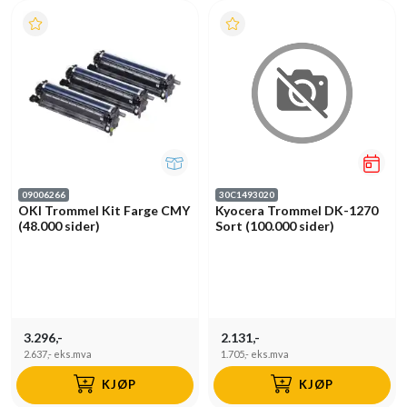
09006266
30C1493020
OKI Trommel Kit Farge CMY
Kyocera Trommel DK-1270
(48.000 sider)
Sort (100.000 sider)
3.296,-
2.131,-
2.637,-
eks.mva
1.705,-
eks.mva
KJØP
KJØP