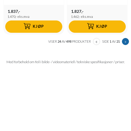
1.837,-
1.827,-
1.470,-
eks.mva
1.462,-
eks.mva
KJØP
KJØP
PREVIOUS
N
«
»
VISER
24
AV
498
PRODUKTER
SIDE
1
AV
21
Med forbehold om feil i bilde- / videomateriell / tekniske spesifikasjoner / priser.