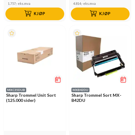
1.757,-
eks.mva
4.814,-
eks.mva
KJØP
KJØP
MXC35DUB
MXB42DU
Sharp Trommel Unit Sort
Sharp Trommel Sort MX-
(125.000 sider)
B42DU