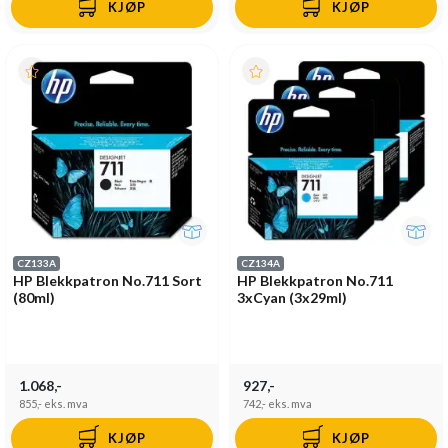
KJØP
KJØP
CZ133A
CZ134A
HP Blekkpatron No.711 Sort
HP Blekkpatron No.711
(80ml)
3xCyan (3x29ml)
1.068,-
927,-
855,-
eks. mva
742,-
eks. mva
KJØP
KJØP