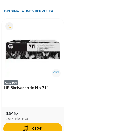
ORIGINAL ANNEN REKVISITA
C1Q10A
HP Skriverhode No.711
3.545,-
2.836,-
eks. mva
KJØP