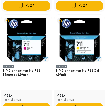
KJØP
KJØP
CZ131A
CZ132A
HP Blekkpatron No.711
HP Blekkpatron No.711 Gul
Magenta (29ml)
(29ml)
461,-
461,-
369,-
eks. mva
369,-
eks. mva