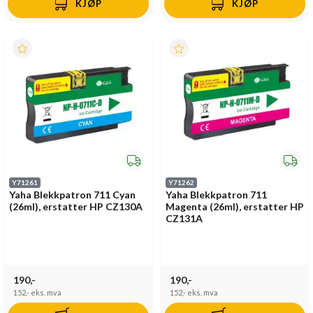
KJØP
KJØP
Y71261
Y71262
Yaha Blekkpatron 711 Cyan
Yaha Blekkpatron 711
(26ml), erstatter HP CZ130A
Magenta (26ml), erstatter HP
CZ131A
190,-
190,-
152,-
eks. mva
152,-
eks. mva