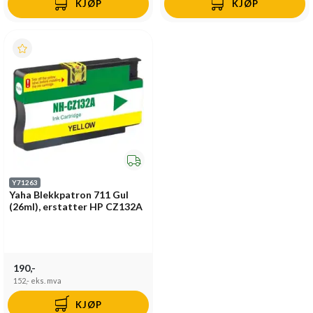
KJØP
KJØP
Y71263
Yaha Blekkpatron 711 Gul
(26ml), erstatter HP CZ132A
190,-
152,-
eks. mva
KJØP