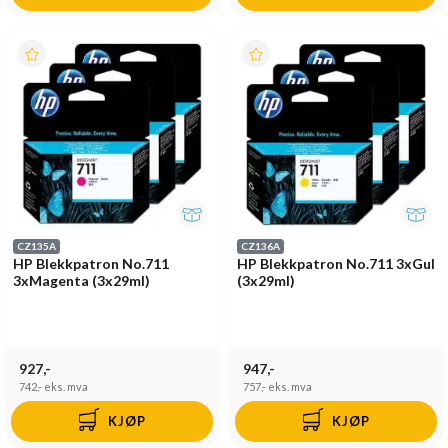
CZ135A
CZ136A
HP Blekkpatron No.711
HP Blekkpatron No.711 3xGul
3xMagenta (3x29ml)
(3x29ml)
927,-
947,-
742,-
eks. mva
757,-
eks. mva
KJØP
KJØP