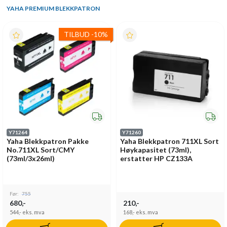
YAHA PREMIUM BLEKKPATRON
TILBUD
-
10%
Y71264
Y71260
Yaha Blekkpatron Pakke
Yaha Blekkpatron 711XL Sort
No.711XL Sort/CMY
Høykapasitet (73ml),
(73ml/3x26ml)
erstatter HP CZ133A
Før:
755
680,-
210,-
544,-
eks. mva
168,-
eks. mva