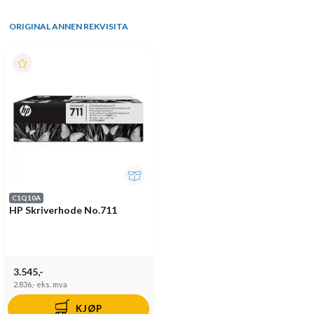
ORIGINAL ANNEN REKVISITA
C1Q10A
HP Skriverhode No.711
3.545,-
2.836,-
eks. mva
KJØP