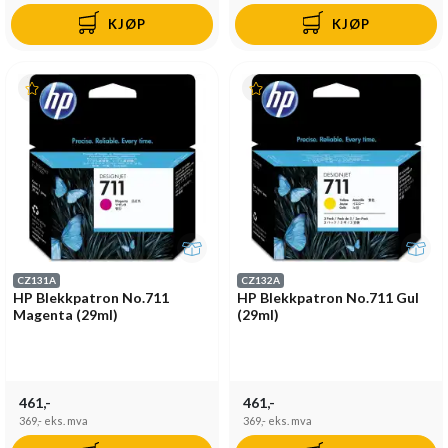
KJØP
KJØP
CZ131A
CZ132A
HP Blekkpatron No.711
HP Blekkpatron No.711 Gul
Magenta (29ml)
(29ml)
461,-
461,-
369,-
eks. mva
369,-
eks. mva