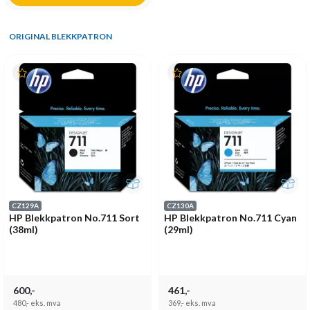
ORIGINAL BLEKKPATRON
CZ129A
CZ130A
HP Blekkpatron No.711 Sort
HP Blekkpatron No.711 Cyan
(38ml)
(29ml)
600,-
461,-
480,-
eks. mva
369,-
eks. mva