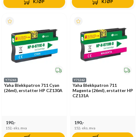
KJØP
KJØP
Y71261
Y71262
Yaha Blekkpatron 711 Cyan
Yaha Blekkpatron 711
(26ml), erstatter HP CZ130A
Magenta (26ml), erstatter HP
CZ131A
190,-
190,-
152,-
eks. mva
152,-
eks. mva