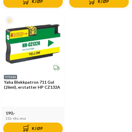
KJØP
KJØP
Y71263
Yaha Blekkpatron 711 Gul
(26ml), erstatter HP CZ132A
190,-
152,-
eks. mva
KJØP