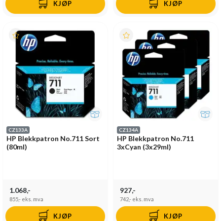
KJØP
KJØP
CZ133A
CZ134A
HP Blekkpatron No.711 Sort
HP Blekkpatron No.711
(80ml)
3xCyan (3x29ml)
1.068,-
927,-
855,-
eks. mva
742,-
eks. mva
KJØP
KJØP