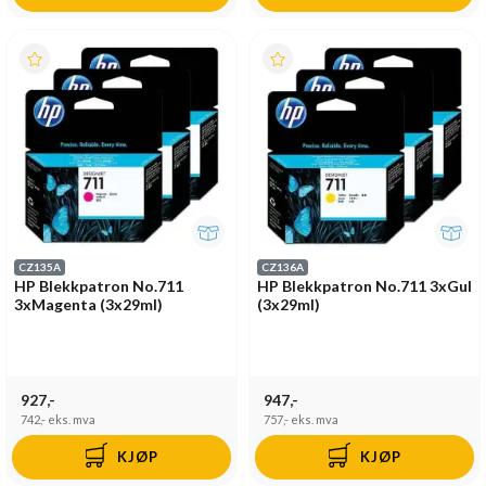
CZ135A
CZ136A
HP Blekkpatron No.711
HP Blekkpatron No.711 3xGul
3xMagenta (3x29ml)
(3x29ml)
927,-
947,-
742,-
eks. mva
757,-
eks. mva
KJØP
KJØP