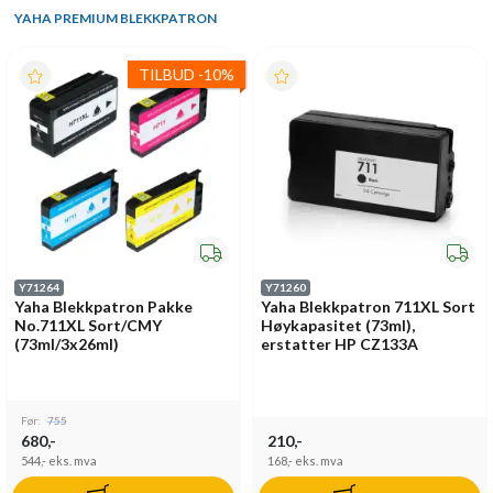
YAHA PREMIUM BLEKKPATRON
TILBUD
-
10%
Y71264
Y71260
Yaha Blekkpatron Pakke
Yaha Blekkpatron 711XL Sort
No.711XL Sort/CMY
Høykapasitet (73ml),
(73ml/3x26ml)
erstatter HP CZ133A
Før:
755
680,-
210,-
544,-
eks. mva
168,-
eks. mva