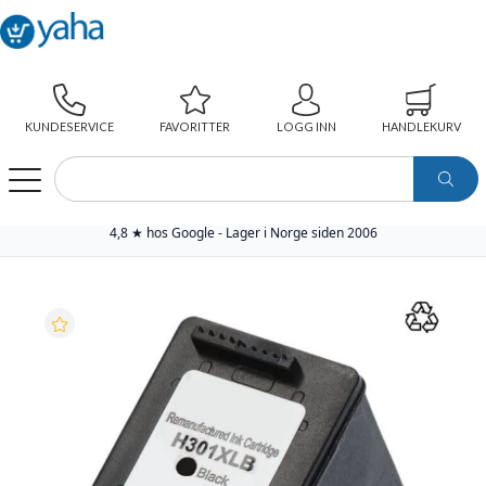
KUNDESERVICE
FAVORITTER
LOGG INN
HANDLEKURV
WEBSHOP
SKRIVERREKVISITA
YAHA PREMIUM BLEKKPATRON
YAHA BLEKKPATRON 301XL SORT HØYKAPASITET (18ML), ERSTATTER HP CH563EE
4,8 ★ hos Google - Lager i Norge siden 2006