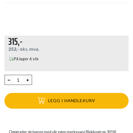
315,-
252,-
eks. mva.
På lager 6 stk
LEGG I HANDLEKURV
Oppgrader skriveren med vår egen merkevare Blekkpatron 301XL