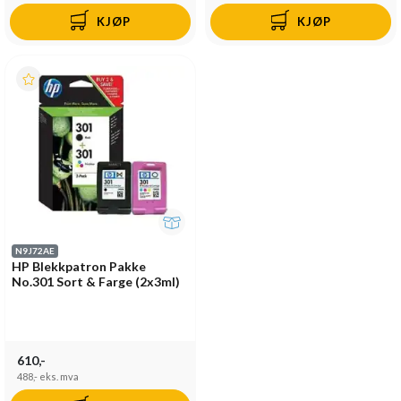
KJØP
KJØP
N9J72AE
HP Blekkpatron Pakke
No.301 Sort & Farge (2x3ml)
610,-
488,-
eks. mva