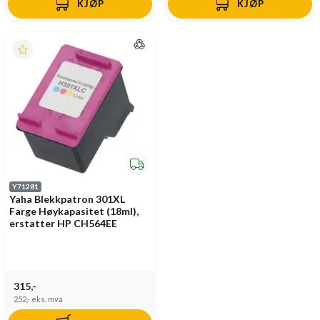
KJØP
KJØP
Y71281
Yaha Blekkpatron 301XL
Farge Høykapasitet (18ml),
erstatter HP CH564EE
315,-
252,-
eks. mva