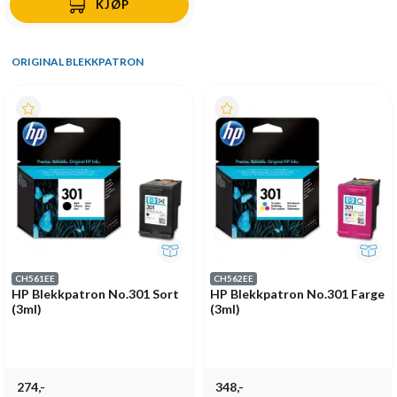
KJØP
ORIGINAL BLEKKPATRON
CH561EE
CH562EE
HP Blekkpatron No.301 Sort
HP Blekkpatron No.301 Farge
(3ml)
(3ml)
274,-
348,-