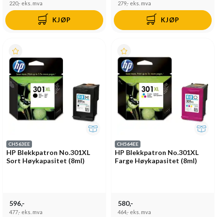
220,-
eks. mva
279,-
eks. mva
KJØP
KJØP
CH563EE
CH564EE
HP Blekkpatron No.301XL
HP Blekkpatron No.301XL
Sort Høykapasitet (8ml)
Farge Høykapasitet (8ml)
596,-
580,-
477,-
eks. mva
464,-
eks. mva