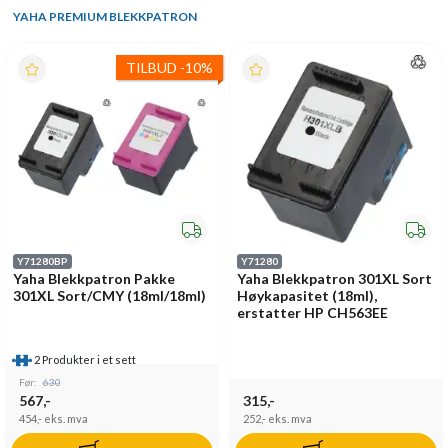
YAHA PREMIUM BLEKKPATRON
TILBUD
-
10%
Y71280BP
Y71280
Yaha Blekkpatron Pakke
Yaha Blekkpatron 301XL Sort
301XL Sort/CMY (18ml/18ml)
Høykapasitet (18ml),
erstatter HP CH563EE
2 Produkter i et sett
Før:
630
567,-
315,-
454,-
eks. mva
252,-
eks. mva