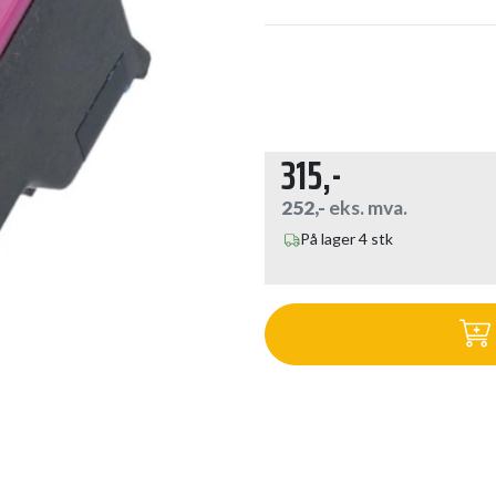
315,-
252,-
eks. mva.
På lager 4 stk