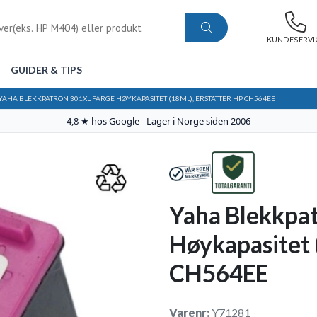
KUNDESERVI
GUIDER & TIPS
YAHA BLEKKPATRON 301XL FARGE HØYKAPASITET (18ML), ERSTATTER HP CH564EE
4,8 ★ hos Google - Lager i Norge siden 2006
Yaha Blekkpa
Høykapasitet 
CH564EE
Varenr:
Y71281