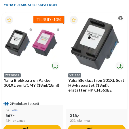
YAHA PREMIUM BLEKKPATRON
TILBUD
-
10%
Y71280BP
Y71280
Yaha Blekkpatron Pakke
Yaha Blekkpatron 301XL Sort
301XL Sort/CMY (18ml/18ml)
Høykapasitet (18ml),
erstatter HP CH563EE
2 Produkter i et sett
Før:
630
567,-
315,-
454,-
eks. mva
252,-
eks. mva