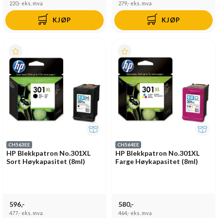
220,-
eks. mva
279,-
eks. mva
KJØP
KJØP
CH563EE
CH564EE
HP Blekkpatron No.301XL
HP Blekkpatron No.301XL
Sort Høykapasitet (8ml)
Farge Høykapasitet (8ml)
596,-
580,-
477,-
eks. mva
464,-
eks. mva