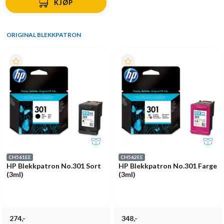
KJØP
ORIGINAL BLEKKPATRON
CH561EE
CH562EE
HP Blekkpatron No.301 Sort
HP Blekkpatron No.301 Farge
(3ml)
(3ml)
274,-
348,-