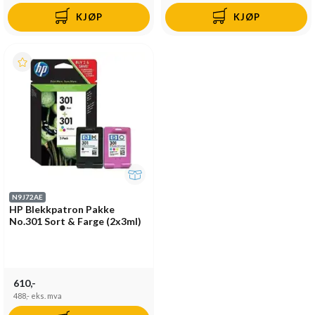
KJØP
KJØP
N9J72AE
HP Blekkpatron Pakke
No.301 Sort & Farge (2x3ml)
610,-
488,-
eks. mva