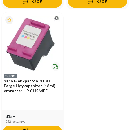
KJØP
KJØP
Y71281
Yaha Blekkpatron 301XL
Farge Høykapasitet (18ml),
erstatter HP CH564EE
315,-
252,-
eks. mva