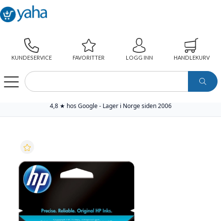
KUNDESERVICE
FAVORITTER
LOGG INN
HANDLEKURV
WEBSHOP
SKRIVERREKVISITA
ORIGINAL BLEKKPATRON
HP BLEKKPATRON NO.301 FARGE (3ML)
4,8 ★ hos Google - Lager i Norge siden 2006