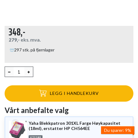
348,-
279,-
eks. mva.
297 stk. på fjernlager
LEGG I HANDLEKURV
Vårt anbefalte valg
Yaha Blekkpatron 301XL Farge Høykapasitet
(18ml), erstatter HP CH564EE
Du sparer:
9%
Y71281