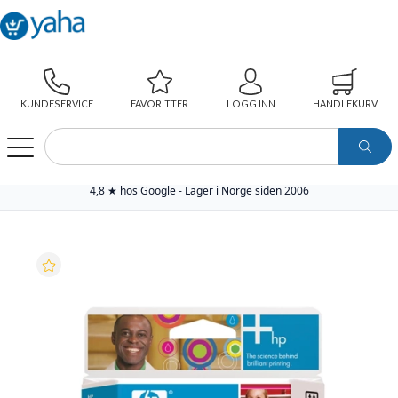
KUNDESERVICE
FAVORITTER
LOGG INN
HANDLEKURV
WEBSHOP
PAPIR
SKRIVERREKVISITA
ORIGINAL ANNEN REKVISITA
HP SKRIVERHODE NO.70 MAGENTA/GUL (130ML)
4,8 ★ hos Google - Lager i Norge siden 2006