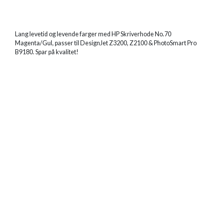
Lang levetid og levende farger med HP Skriverhode No.70
Magenta/Gul, passer til DesignJet Z3200, Z2100 & PhotoSmart Pro
B9180. Spar på kvalitet!