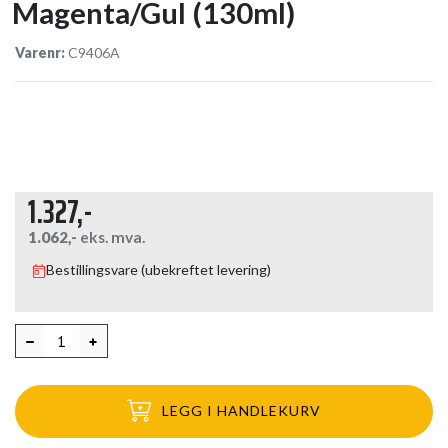
Magenta/Gul (130ml)
Varenr:
C9406A
1.327,-
1.062,-
eks. mva.
Bestillingsvare (ubekreftet levering)
LEGG I HANDLEKURV