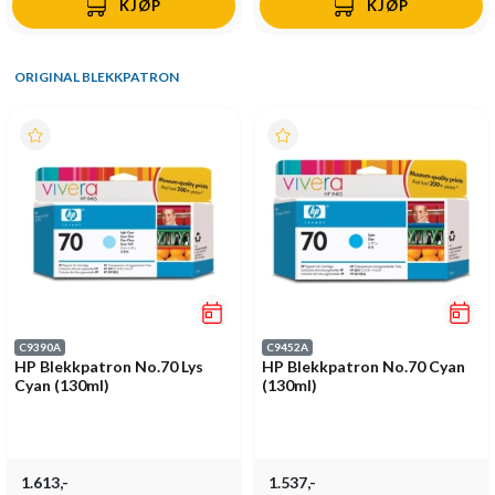
KJØP
KJØP
ORIGINAL BLEKKPATRON
C9390A
C9452A
HP Blekkpatron No.70 Lys
HP Blekkpatron No.70 Cyan
Cyan (130ml)
(130ml)
1.613,-
1.537,-