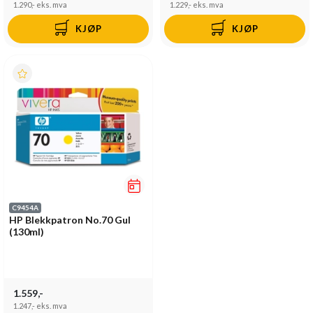
1.290,-
eks. mva
1.229,-
eks. mva
KJØP
KJØP
C9454A
HP Blekkpatron No.70 Gul
(130ml)
1.559,-
1.247,-
eks. mva