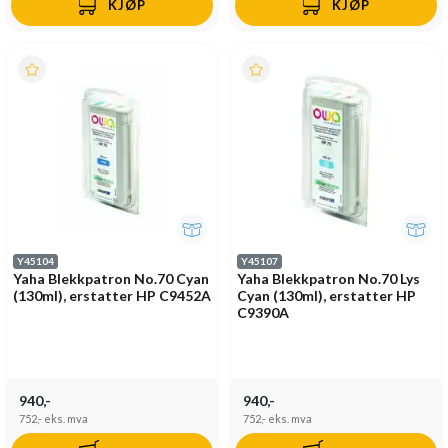
KJØP
KJØP
Y45104
Y45107
Yaha Blekkpatron No.70 Cyan
Yaha Blekkpatron No.70 Lys
(130ml), erstatter HP C9452A
Cyan (130ml), erstatter HP
C9390A
940,-
940,-
752,-
eks. mva
752,-
eks. mva