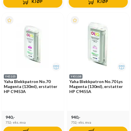
KJØP
KJØP
Y45105
Y45108
Yaha Blekkpatron No.70
Yaha Blekkpatron No.70 Lys
Magenta (130ml), erstatter
Magenta (130ml), erstatter
HP C9453A
HP C9455A
940,-
940,-
752,-
eks. mva
752,-
eks. mva