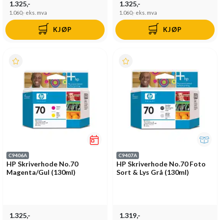
1.325,-
1.325,-
1.060,-
eks. mva
1.060,-
eks. mva
KJØP
KJØP
C9406A
C9407A
HP Skriverhode No.70
HP Skriverhode No.70 Foto
Magenta/Gul (130ml)
Sort & Lys Grå (130ml)
1.325,-
1.319,-