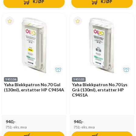
KJØP
KJØP
Y45106
Y45103
Yaha Blekkpatron No.70 Gul
Yaha Blekkpatron No.70 Lys
(130ml), erstatter HP C9454A
Grå (130ml), erstatter HP
C9451A
940,-
940,-
752,-
eks. mva
752,-
eks. mva