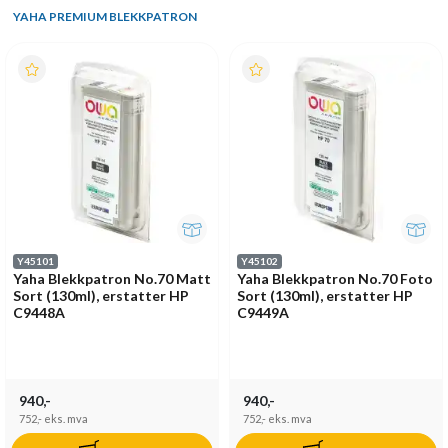
YAHA PREMIUM BLEKKPATRON
Y45101
Y45102
Yaha Blekkpatron No.70 Matt
Yaha Blekkpatron No.70 Foto
Sort (130ml), erstatter HP
Sort (130ml), erstatter HP
C9448A
C9449A
940,-
940,-
752,-
eks. mva
752,-
eks. mva