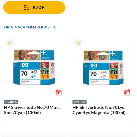
KJØP
ORIGINAL ANNEN REKVISITA
C9404A
C9405A
HP Skriverhode No.70 Matt
HP Skriverhode No.70 Lys
Sort/Cyan (130ml)
Cyan/Lys Magenta (130ml)