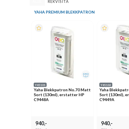
ALLE
REKVISITA
YAHA PREMIUM BLEKKPATRON
Y45101
Y45102
Yaha Blekkpatron No.70 Matt
Yaha Blekkpatr
Sort (130ml), erstatter HP
Sort (130ml), e
C9448A
C9449A
940,-
940,-