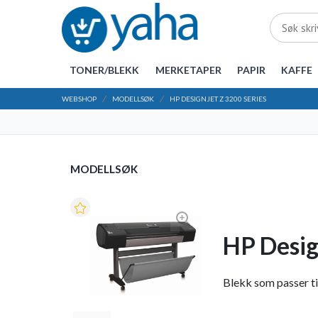
TONER/BLEKK
MERKETAPER
PAPIR
KAFFE
WEBSHOP
MODELLSØK
HP DESIGNJET Z 3200 SERIES
MODELLSØK
HP Desig
Blekk som passer til