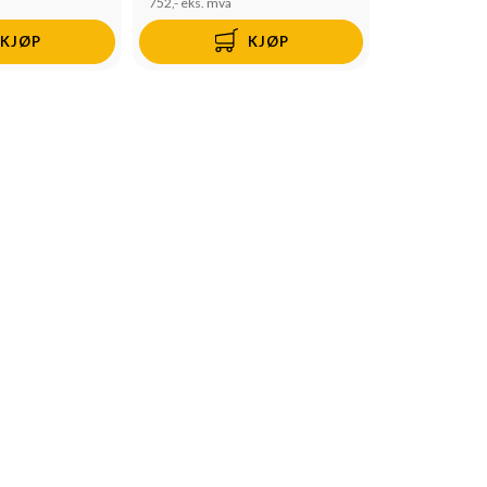
752,-
eks. mva
KJØP
KJØP