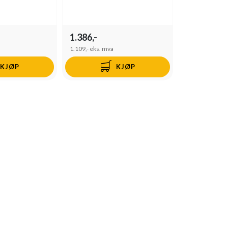
1.386,-
1.109,-
eks. mva
KJØP
KJØP