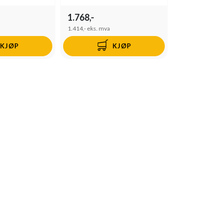
1.768,-
1.414,-
eks. mva
KJØP
KJØP