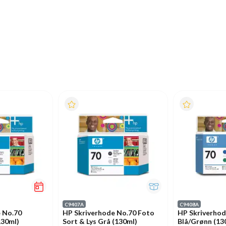
C9407A
C9408A
 No.70
HP Skriverhode No.70 Foto
HP Skriverhod
130ml)
Sort & Lys Grå (130ml)
Blå/Grønn (13