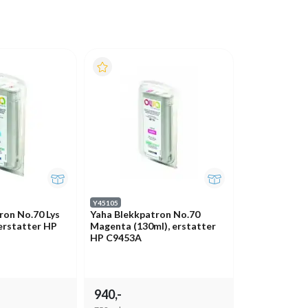
Y45105
ron No.70 Lys
Yaha Blekkpatron No.70
 erstatter HP
Magenta (130ml), erstatter
HP C9453A
940,-