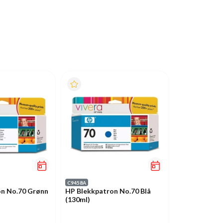
C9458A
on No.70 Grønn
HP Blekkpatron No.70 Blå
(130ml)