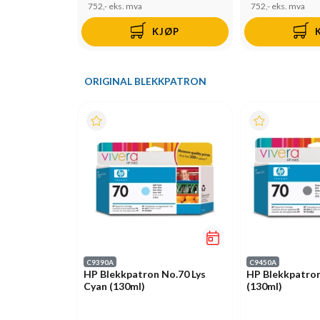
752,-
eks. mva
752,-
eks. mva
KJØP
ORIGINAL BLEKKPATRON
C9390A
C9450A
HP Blekkpatron No.70 Lys
HP Blekkpatron
Cyan (130ml)
(130ml)