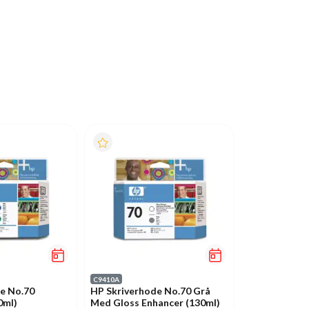
C9410A
e No.70
HP Skriverhode No.70 Grå
0ml)
Med Gloss Enhancer (130ml)