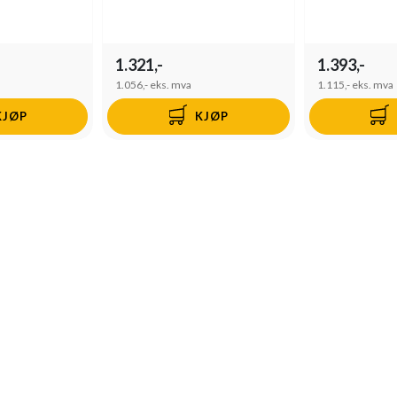
1.321,-
1.393,-
1.056,-
eks. mva
1.115,-
eks. mva
KJØP
KJØP