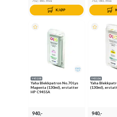
752,-
eks. mva
752,-
eks. mva
KJØP
Y45108
Y45106
Yaha Blekkpatron No.70 Lys
Yaha Blekkpatr
Magenta (130ml), erstatter
(130ml), ersta
HP C9455A
940,-
940,-