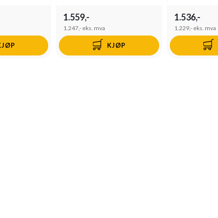
1.559,-
1.536,-
1.247,-
eks. mva
1.229,-
eks. mva
KJØP
KJØP