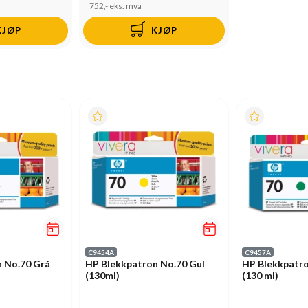
752,-
eks. mva
KJØP
KJØP
C9454A
C9457A
 No.70 Grå
HP Blekkpatron No.70 Gul
HP Blekkpatr
(130ml)
(130 ml)