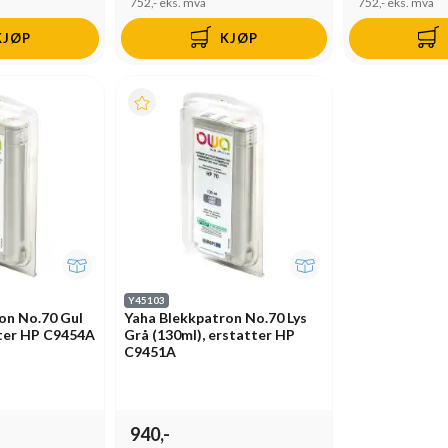
752,-
eks. mva
752,-
eks. mva
KJØP
KJØP
Y45103
on No.70 Gul
Yaha Blekkpatron No.70 Lys
tter HP C9454A
Grå (130ml), erstatter HP
C9451A
940,-