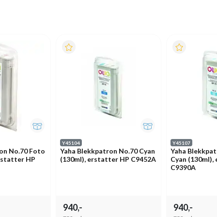
Y45104
Y45107
on No.70 Foto
Yaha Blekkpatron No.70 Cyan
Yaha Blekkpat
rstatter HP
(130ml), erstatter HP C9452A
Cyan (130ml),
C9390A
940,-
940,-