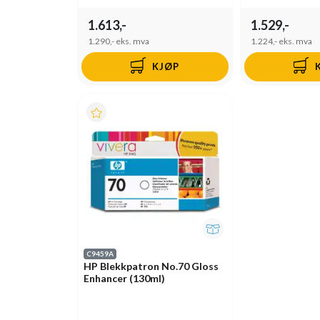
1.613,-
1.529,-
1.290,-
eks. mva
1.224,-
eks. mva
KJØP
C9459A
HP Blekkpatron No.70 Gloss
Enhancer (130ml)