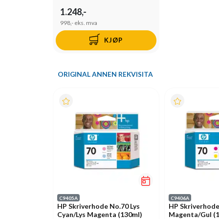
1.248,-
998,-
eks. mva
KJØP
ORIGINAL ANNEN REKVISITA
C9405A
C9406A
HP Skriverhode No.70 Lys
HP Skriverhode
Cyan/Lys Magenta (130ml)
Magenta/Gul (