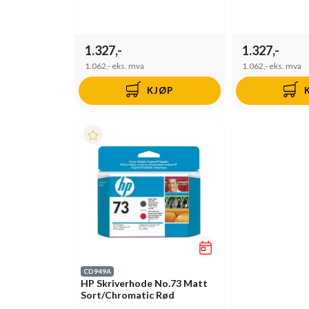
1.327,-
1.327,-
1.062,-
eks. mva
1.062,-
eks. mva
KJØP
CD949A
HP Skriverhode No.73 Matt
Sort/Chromatic Rød