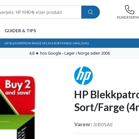
KUNDESERVI
GUIDER & TIPS
HP BLEKKPATRON PAKKE NO.304 SORT/FARGE (4ML/2ML)
4,8 ★ hos Google - Lager i Norge siden 2006
HP Blekkpatr
Sort/Farge (4
Varenr:
3JB05AE