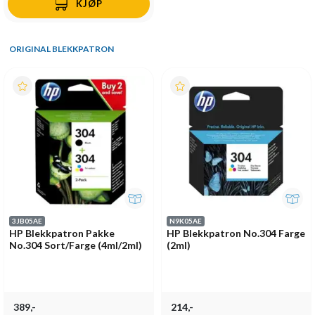
KJØP
ORIGINAL BLEKKPATRON
3JB05AE
N9K05AE
HP Blekkpatron Pakke
HP Blekkpatron No.304 Farge
No.304 Sort/Farge (4ml/2ml)
(2ml)
389,-
214,-