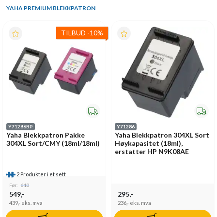
YAHA PREMIUM BLEKKPATRON
TILBUD
-
10%
Y71286BP
Y71286
Yaha Blekkpatron Pakke
Yaha Blekkpatron 304XL Sort
304XL Sort/CMY (18ml/18ml)
Høykapasitet (18ml),
erstatter HP N9K08AE
2 Produkter i et sett
Før:
610
549,-
295,-
439,-
eks. mva
236,-
eks. mva