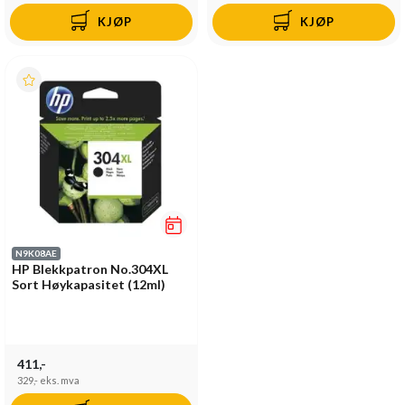
KJØP
KJØP
N9K08AE
HP Blekkpatron No.304XL
Sort Høykapasitet (12ml)
411,-
329,-
eks. mva