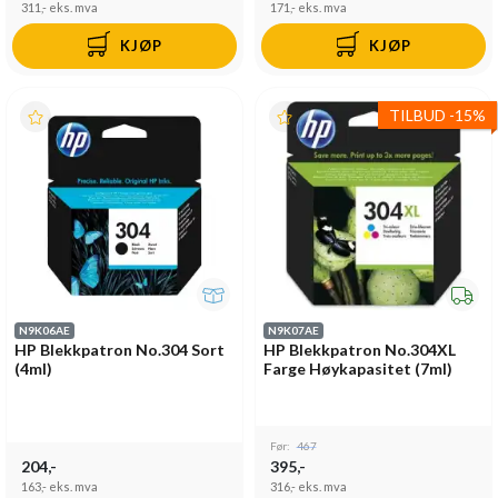
311,-
eks. mva
171,-
eks. mva
KJØP
KJØP
TILBUD
-
15%
N9K06AE
N9K07AE
HP Blekkpatron No.304 Sort
HP Blekkpatron No.304XL
(4ml)
Farge Høykapasitet (7ml)
Før:
467
204,-
395,-
163,-
eks. mva
316,-
eks. mva