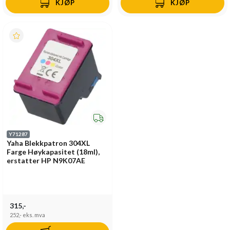
KJØP
KJØP
Y71287
Yaha Blekkpatron 304XL
Farge Høykapasitet (18ml),
erstatter HP N9K07AE
315,-
252,-
eks. mva