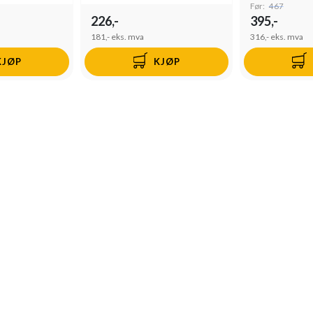
Før:
467
226,-
395,-
181,-
eks. mva
316,-
eks. mva
KJØP
KJØP