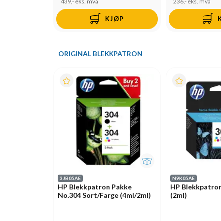
439,-
eks. mva
236,-
eks. mva
KJØP
ORIGINAL BLEKKPATRON
3JB05AE
N9K05AE
HP Blekkpatron Pakke
HP Blekkpatron
No.304 Sort/Farge (4ml/2ml)
(2ml)