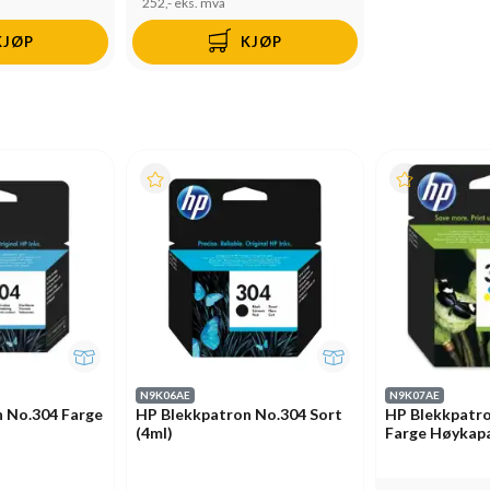
252,-
eks. mva
KJØP
KJØP
N9K06AE
N9K07AE
 No.304 Farge
HP Blekkpatron No.304 Sort
HP Blekkpatr
(4ml)
Farge Høykapa