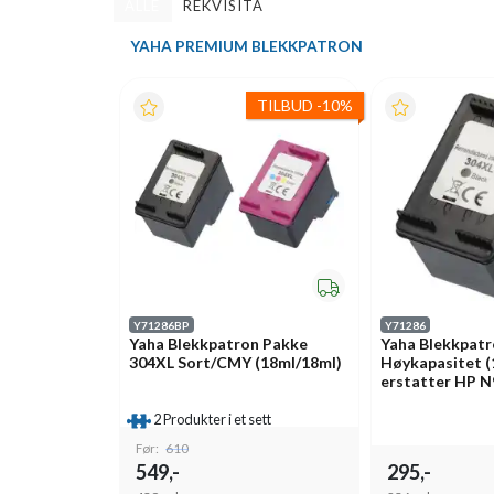
ALLE
REKVISITA
YAHA PREMIUM BLEKKPATRON
TILBUD
-
10%
Y71286BP
Y71286
Yaha Blekkpatron Pakke
Yaha Blekkpatr
304XL Sort/CMY (18ml/18ml)
Høykapasitet (
erstatter HP 
2 Produkter i et sett
Før:
610
549,-
295,-