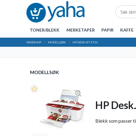
TONER/BLEKK
MERKETAPER
PAPIR
KAFFE
WEBSHOP
MODELLSØK
HP DESKJET 3733
MODELLSØK
HP Desk
Blekk som passer til