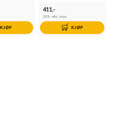
411,-
329,-
eks. mva
KJØP
KJØP