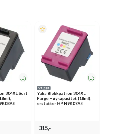
Y71287
on 304XL Sort
Yaha Blekkpatron 304XL
18ml),
Farge Høykapasitet (18ml),
N9K08AE
erstatter HP N9K07AE
315,-