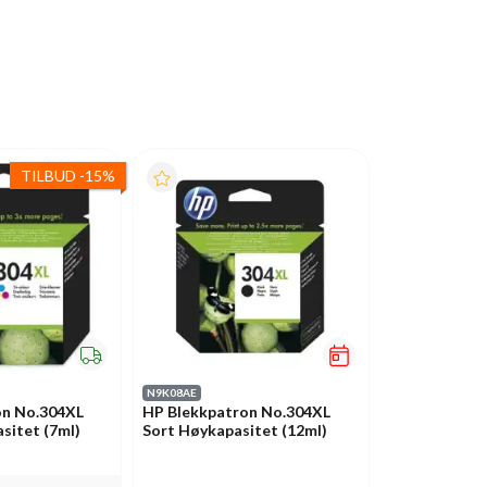
TILBUD
-
15%
N9K08AE
on No.304XL
HP Blekkpatron No.304XL
sitet (7ml)
Sort Høykapasitet (12ml)