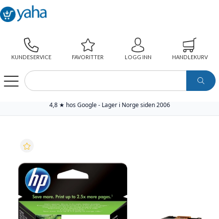
KUNDESERVICE
FAVORITTER
LOGG INN
HANDLEKURV
WEBSHOP
PAPIR
SKRIVERREKVISITA
ORIGINAL BLEKKPATRON
HP BLEKKPATRON NO.301XL SORT HØYKAPASITET (8ML)
4,8 ★ hos Google - Lager i Norge siden 2006