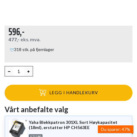
596,-
477,-
eks. mva.
318 stk. på fjernlager
LEGG I HANDLEKURV
Vårt anbefalte valg
Yaha Blekkpatron 301XL Sort Høykapasitet
(18ml), erstatter HP CH563EE
Du sparer:
47%
Y71280