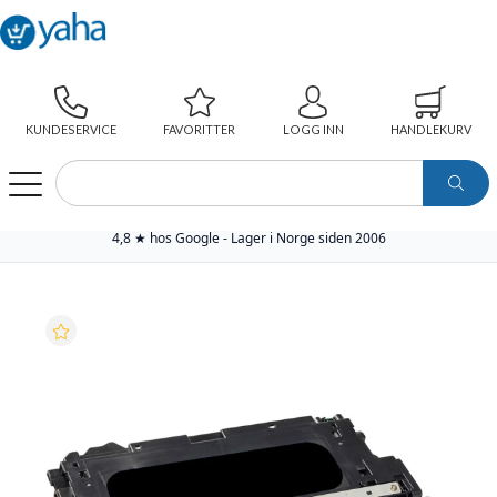
KUNDESERVICE
FAVORITTER
LOGG INN
HANDLEKURV
WEBSHOP
SKRIVERREKVISITA
YAHA PREMIUM TONER
YAHA TONER 314A SORT (6.500 SIDER), ERSTATTER HP Q7560A
4,8 ★ hos Google - Lager i Norge siden 2006