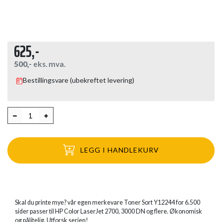
625,-
500,-
eks. mva.
Bestillingsvare (ubekreftet levering)
LEGG I HANDLEKURV
Skal du printe mye? vår egen merkevare Toner Sort Y12244 for 6.500
sider passer til HP Color LaserJet 2700, 3000 DN og flere. Økonomisk
og pålitelig. Utforsk serien!