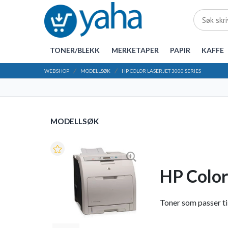
TONER/BLEKK
MERKETAPER
PAPIR
KAFFE
WEBSHOP
MODELLSØK
HP COLOR LASERJET 3000 SERIES
MODELLSØK
HP Color
Toner som passer til