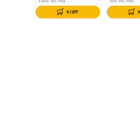
1.800,-
eks. mva
500,-
eks. mva
KJØP