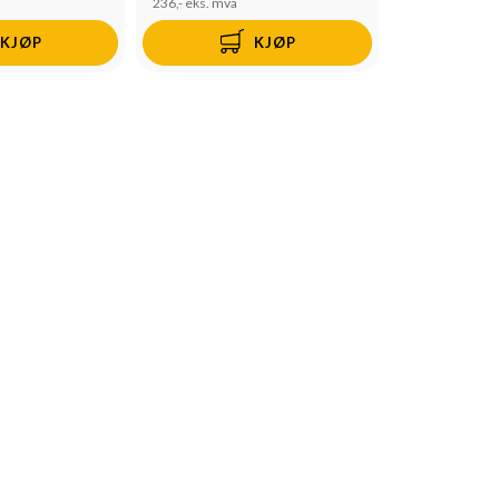
236,-
eks. mva
KJØP
KJØP