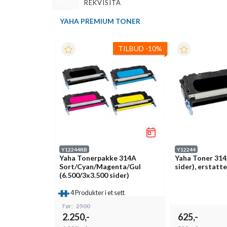
ALLE
REKVISITA
YAHA PREMIUM TONER
TILBUD
-
10%
Y12244RB
Y12244
Yaha Tonerpakke 314A
Yaha Toner 314
Sort/Cyan/Magenta/Gul
sider), erstat
(6.500/3x3.500 sider)
4 Produkter i et sett
Før:
2500
2.250,-
625,-