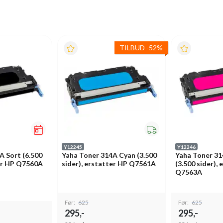
TILBUD
-
52%
Y12245
Y12246
A Sort (6.500
Yaha Toner 314A Cyan (3.500
Yaha Toner 3
ter HP Q7560A
sider), erstatter HP Q7561A
(3.500 sider),
Q7563A
Før:
625
Før:
625
295,-
295,-