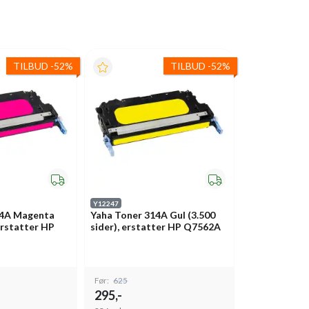
TILBUD
-
52%
TILBUD
-
52%
Y12247
14A Magenta
Yaha Toner 314A Gul (3.500
 erstatter HP
sider), erstatter HP Q7562A
Før:
625
295,-