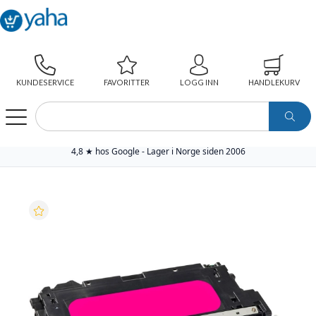
KUNDESERVICE
FAVORITTER
LOGG INN
HANDLEKURV
WEBSHOP
SKRIVERREKVISITA
YAHA PREMIUM TONER
YAHA TONER 314A MAGENTA (3.500 SIDER), ERSTATTER HP Q7563A
4,8 ★ hos Google - Lager i Norge siden 2006