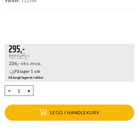
Varenr:
Y12246
295,-
før
625,-
236,-
eks. mva.
På lager 1 stk
Så langt lageret rekker
LEGG I HANDLEKURV