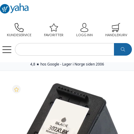
KUNDESERVICE
FAVORITTER
LOGG INN
HANDLEKURV
WEBSHOP
SKRIVERREKVISITA
YAHA PREMIUM BLEKKPATRON
YAHA BLEKKPATRON 302XL SORT HØYKAPASITET (18ML), ERSTATTER HP F6U68AE
4,8 ★ hos Google - Lager i Norge siden 2006