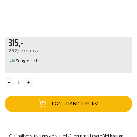
315,-
252,-
eks. mva.
På lager 2 stk
LEGG I HANDLEKURV
Optimaliser skriverens ytelse med vår egen merkevare Blekkpatron