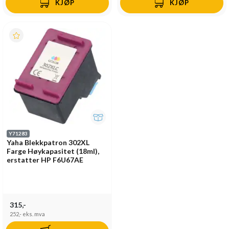
KJØP
KJØP
Y71283
Yaha Blekkpatron 302XL
Farge Høykapasitet (18ml),
erstatter HP F6U67AE
315,-
252,-
eks. mva