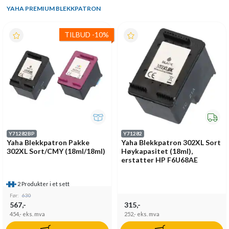
YAHA PREMIUM BLEKKPATRON
TILBUD
-
10%
Y71282BP
Y71282
Yaha Blekkpatron Pakke
Yaha Blekkpatron 302XL Sort
302XL Sort/CMY (18ml/18ml)
Høykapasitet (18ml),
erstatter HP F6U68AE
2 Produkter i et sett
Før:
630
567,-
315,-
454,-
eks. mva
252,-
eks. mva