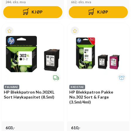
244,-
eks. mva
662,-
eks. mva
KJØP
KJØP
F6U68AE
X4D37AE
HP Blekkpatron No.302XL
HP Blekkpatron Pakke
Sort Høykapasitet (8.5ml)
No.302 Sort & Farge
(3.5ml/4ml)
603,-
610,-