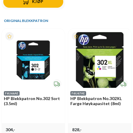
KJØP
ORIGINAL BLEKKPATRON
F6U66AE
F6U67AE
HP Blekkpatron No.302 Sort
HP Blekkpatron No.302XL
(3.5ml)
Farge Høykapasitet (8ml)
304,-
828,-