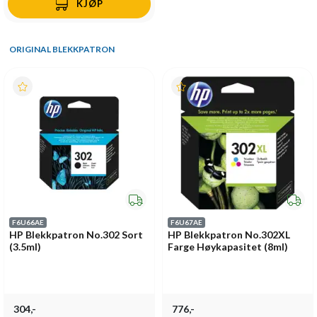
KJØP
ORIGINAL BLEKKPATRON
F6U66AE
F6U67AE
HP Blekkpatron No.302 Sort
HP Blekkpatron No.302XL
(3.5ml)
Farge Høykapasitet (8ml)
304,-
776,-