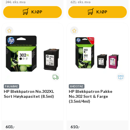
244,-
eks. mva
621,-
eks. mva
KJØP
KJØP
F6U68AE
X4D37AE
HP Blekkpatron No.302XL
HP Blekkpatron Pakke
Sort Høykapasitet (8.5ml)
No.302 Sort & Farge
(3.5ml/4ml)
603,-
610,-