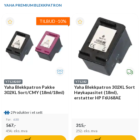
YAHA PREMIUM BLEKKPATRON
TILBUD
-
10%
Y71282BP
Y71282
Yaha Blekkpatron Pakke
Yaha Blekkpatron 302XL Sort
302XL Sort/CMY (18ml/18ml)
Høykapasitet (18ml),
erstatter HP F6U68AE
2 Produkter i et sett
Før:
630
567,-
315,-
454,-
eks. mva
252,-
eks. mva