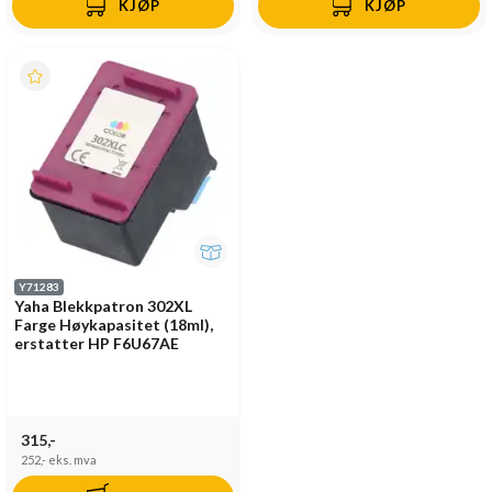
KJØP
KJØP
Y71283
Yaha Blekkpatron 302XL
Farge Høykapasitet (18ml),
erstatter HP F6U67AE
315,-
252,-
eks. mva