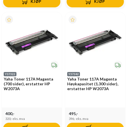
KJØP
KJØP
Y37322
Y37342
Yaha Toner 117A Magenta
Yaha Toner 117A Magenta
(700 sider), erstatter HP
Høykapasitet (1.300 sider),
W2073A
erstatter HP W2073A
400,-
495,-
320,-
eks. mva
396,-
eks. mva