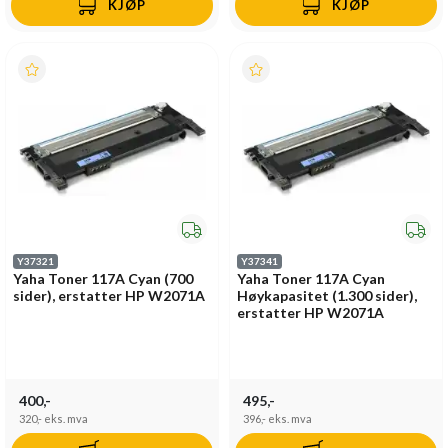
KJØP
KJØP
Y37321
Y37341
Yaha Toner 117A Cyan (700
Yaha Toner 117A Cyan
sider), erstatter HP W2071A
Høykapasitet (1.300 sider),
erstatter HP W2071A
400,-
495,-
320,-
eks. mva
396,-
eks. mva