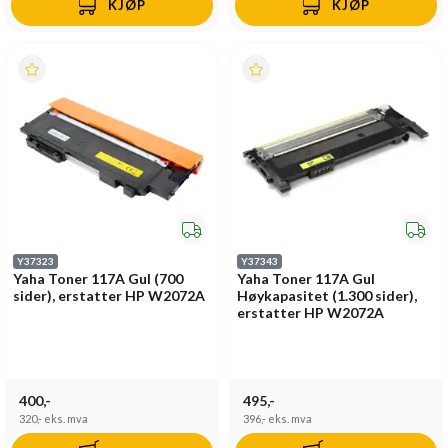
KJØP
KJØP
Y37323
Y37343
Yaha Toner 117A Gul (700
Yaha Toner 117A Gul
sider), erstatter HP W2072A
Høykapasitet (1.300 sider),
erstatter HP W2072A
400,-
495,-
320,-
eks. mva
396,-
eks. mva