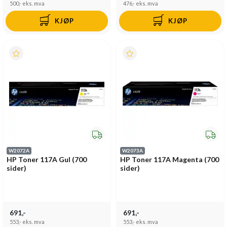
500,-
eks. mva
476,-
eks. mva
KJØP
KJØP
W2072A
W2073A
HP Toner 117A Gul (700
HP Toner 117A Magenta (700
sider)
sider)
691,-
691,-
553,-
eks. mva
553,-
eks. mva