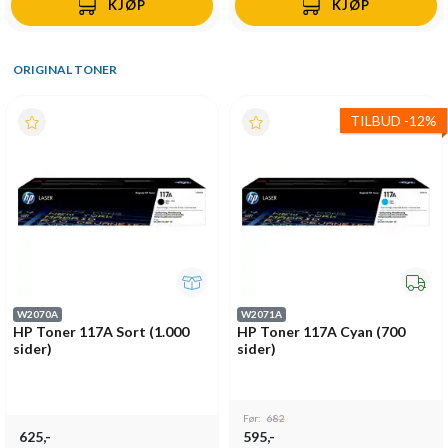
KJØP
KJØP
ORIGINAL TONER
TILBUD
-
12%
W2070A
W2071A
HP Toner 117A Sort (1.000
HP Toner 117A Cyan (700
sider)
sider)
Før:
682
625,-
595,-