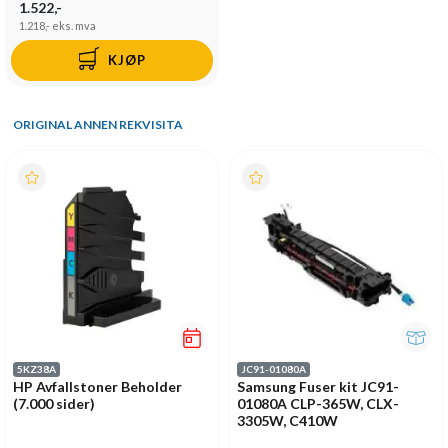
1.522,-
1.218,-
eks. mva
KJØP
ORIGINAL ANNEN REKVISITA
5KZ38A
JC91-01080A
HP Avfallstoner Beholder
Samsung Fuser kit JC91-
(7.000 sider)
01080A CLP-365W, CLX-
3305W, C410W