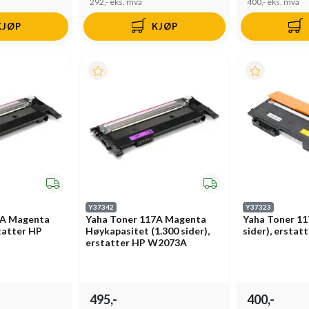
292,-
eks. mva
400,-
eks. mva
KJØP
KJØP
Y37342
Y37323
7A Magenta
Yaha Toner 117A Magenta
Yaha Toner 11
statter HP
Høykapasitet (1.300 sider),
sider), ersta
erstatter HP W2073A
495,-
400,-