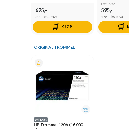
Før:
682
625,-
595,-
500,-
eks. mva
476,-
eks. mva
KJØP
ORIGINAL TROMMEL
W1120A
HP Trommel 120A (16.000