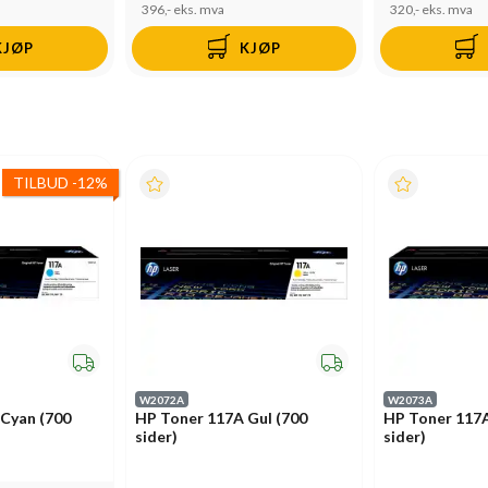
396,-
eks. mva
320,-
eks. mva
KJØP
KJØP
TILBUD
-
12%
W2072A
W2073A
Cyan (700
HP Toner 117A Gul (700
HP Toner 117
sider)
sider)