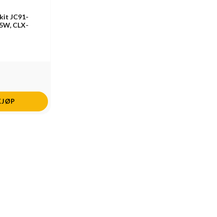
kit JC91-
5W, CLX-
KJØP