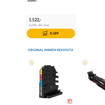
sider)
1.522,-
1.218,-
eks. mva
KJØP
ORIGINAL ANNEN REKVISITA