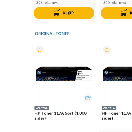
396,-
eks. mva
320,-
eks. mva
KJØP
ORIGINAL TONER
W2070A
W2071A
HP Toner 117A Sort (1.000
HP Toner 117A 
sider)
sider)