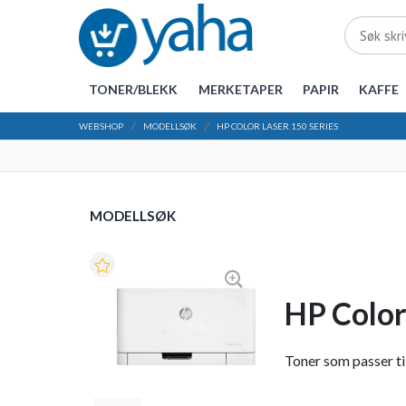
TONER/BLEKK
MERKETAPER
PAPIR
KAFFE
WEBSHOP
MODELLSØK
HP COLOR LASER 150 SERIES
MODELLSØK
HP Color
Toner som passer til