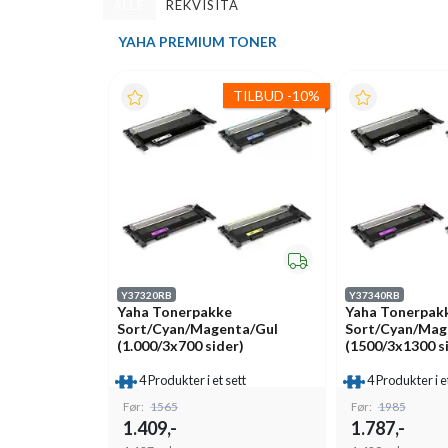
ALLE
REKVISITA
YAHA PREMIUM TONER
TILBUD
-
10%
Y37320RB
Y37340RB
Yaha Tonerpakke
Yaha Tonerpak
Sort/Cyan/Magenta/Gul
Sort/Cyan/Mag
(1.000/3x700 sider)
(1500/3x1300 s
4 Produkter i et sett
4 Produkter i e
Før:
1565
Før:
1985
1.409,-
1.787,-