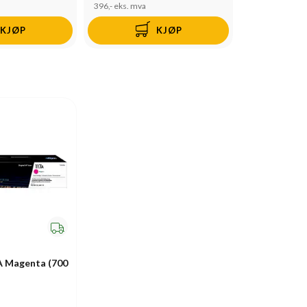
396,-
eks. mva
KJØP
KJØP
A Magenta (700