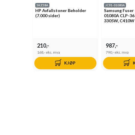
5KZ38A
JC91-01080A
HP Avfallstoner Beholder
Samsung Fuser 
(7.000 sider)
01080A CLP-36
3305W, C410W
210,-
987,-
168,-
eks. mva
790,-
eks. mva
KJØP