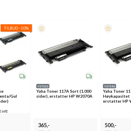
TILBUD
-
10%
Y37320
Y37340
ke
Yaha Toner 117A Sort (1.000
Yaha Toner 11
enta/Gul
sider), erstatter HP W2070A
Høykapasitet (
ider)
erstatter HP
t sett
365,-
500,-