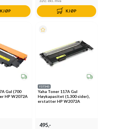
320,-
eks. mva
KJØP
KJØP
Y37343
7A Gul (700
Yaha Toner 117A Gul
tter HP W2072A
Høykapasitet (1.300 sider),
erstatter HP W2072A
495,-