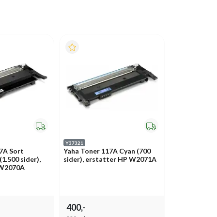
Y37321
7A Sort
Yaha Toner 117A Cyan (700
1.500 sider),
sider), erstatter HP W2071A
 W2070A
400,-