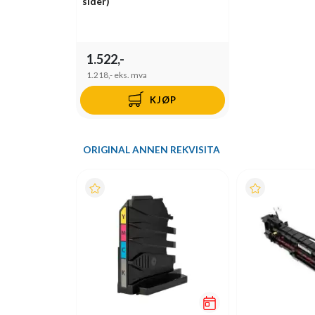
sider)
1.522,-
1.218,-
eks. mva
KJØP
ORIGINAL ANNEN REKVISITA