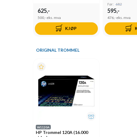
Før:
682
625,-
595,-
500,-
eks. mva
476,-
eks. mva
KJØP
ORIGINAL TROMMEL
W1120A
HP Trommel 120A (16.000