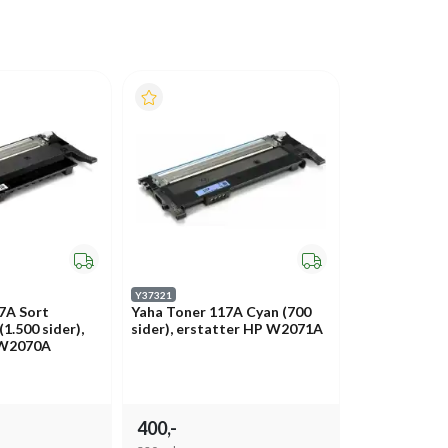
Y37321
7A Sort
Yaha Toner 117A Cyan (700
1.500 sider),
sider), erstatter HP W2071A
 W2070A
400,-