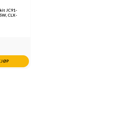
kit JC91-
5W, CLX-
KJØP