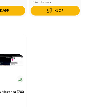
396,-
eks. mva
KJØP
KJØP
A Magenta (700