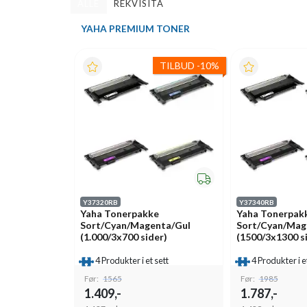
ALLE
REKVISITA
YAHA PREMIUM TONER
TILBUD
-
10%
Y37320RB
Y37340RB
Yaha Tonerpakke
Yaha Tonerpak
Sort/Cyan/Magenta/Gul
Sort/Cyan/Mag
(1.000/3x700 sider)
(1500/3x1300 s
4 Produkter i et sett
4 Produkter i e
Før:
1565
Før:
1985
1.409,-
1.787,-