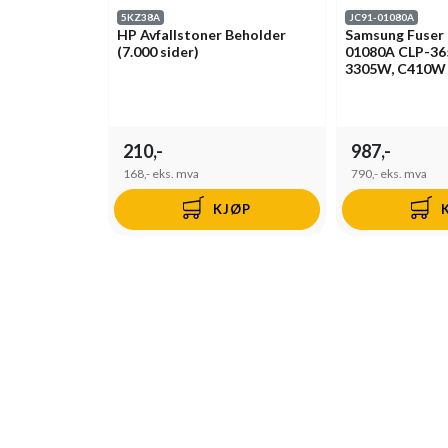
5KZ38A
JC91-01080A
HP Avfallstoner Beholder
Samsung Fuser 
(7.000 sider)
01080A CLP-36
3305W, C410W
210,-
987,-
168,-
eks. mva
790,-
eks. mva
KJØP