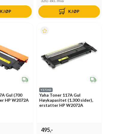
320,-
eks. mva
KJØP
KJØP
Y37343
7A Gul (700
Yaha Toner 117A Gul
tter HP W2072A
Høykapasitet (1.300 sider),
erstatter HP W2072A
495,-