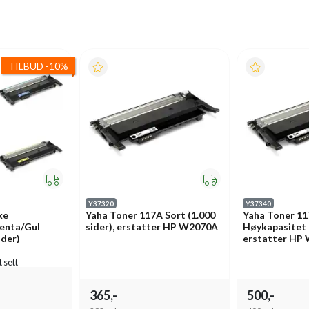
TILBUD
-
10%
Y37320
Y37340
ke
Yaha Toner 117A Sort (1.000
Yaha Toner 11
enta/Gul
sider), erstatter HP W2070A
Høykapasitet (
ider)
erstatter HP
t sett
365,-
500,-