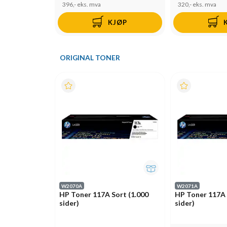
396,-
eks. mva
320,-
eks. mva
KJØP
ORIGINAL TONER
W2070A
W2071A
HP Toner 117A Sort (1.000
HP Toner 117A 
sider)
sider)