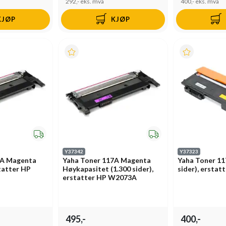
292,-
eks. mva
400,-
eks. mva
KJØP
KJØP
Y37342
Y37323
7A Magenta
Yaha Toner 117A Magenta
Yaha Toner 11
statter HP
Høykapasitet (1.300 sider),
sider), ersta
erstatter HP W2073A
495,-
400,-