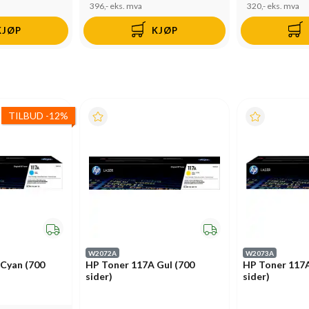
396,-
eks. mva
320,-
eks. mva
KJØP
KJØP
TILBUD
-
12%
W2072A
W2073A
Cyan (700
HP Toner 117A Gul (700
HP Toner 117
sider)
sider)