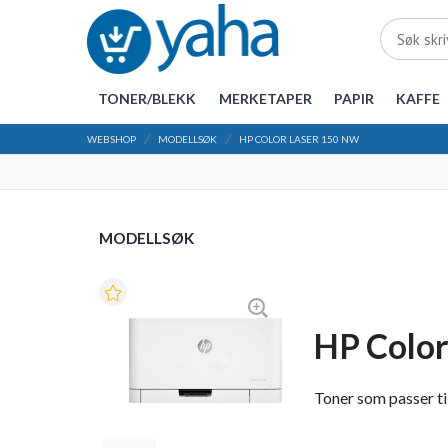
TONER/BLEKK
MERKETAPER
PAPIR
KAFFE
WEBSHOP
MODELLSØK
HP COLOR LASER 150 NW
MODELLSØK
HP Color
Toner som passer til