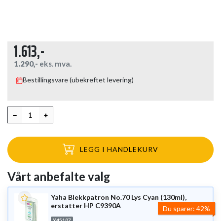
1.613,-
1.290,-
eks. mva.
Bestillingsvare (ubekreftet levering)
LEGG I HANDLEKURV
Vårt anbefalte valg
Yaha Blekkpatron No.70 Lys Cyan (130ml),
erstatter HP C9390A
Du sparer:
42%
Y45107