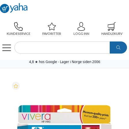
KUNDESERVICE
FAVORITTER
LOGG INN
HANDLEKURV
WEBSHOP
PAPIR
SKRIVERREKVISITA
ORIGINAL BLEKKPATRON
HP BLEKKPATRON NO.70 LYS CYAN (130ML)
4,8 ★ hos Google - Lager i Norge siden 2006