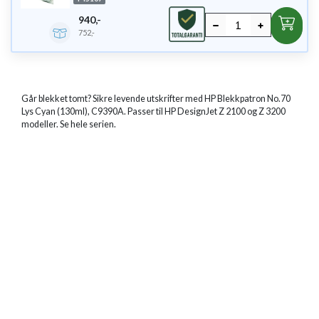
940,-
752,-
Går blekket tomt? Sikre levende utskrifter med HP Blekkpatron No.70
Lys Cyan (130ml), C9390A. Passer til HP DesignJet Z 2100 og Z 3200
modeller. Se hele serien.