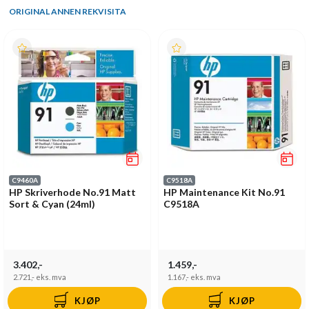
ORIGINAL ANNEN REKVISITA
C9460A
C9518A
HP Skriverhode No.91 Matt
HP Maintenance Kit No.91
Sort & Cyan (24ml)
C9518A
3.402,-
1.459,-
2.721,-
eks. mva
1.167,-
eks. mva
KJØP
KJØP