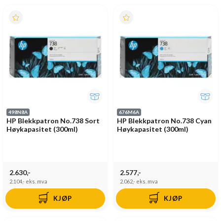
498N8A
676M6A
HP Blekkpatron No.738 Sort
HP Blekkpatron No.738 Cyan
Høykapasitet (300ml)
Høykapasitet (300ml)
2.630,-
2.577,-
2.104,-
eks. mva
2.062,-
eks. mva
KJØP
KJØP