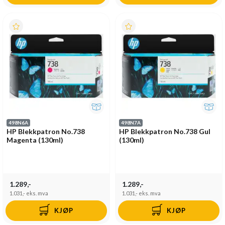
498N6A
498N7A
HP Blekkpatron No.738
HP Blekkpatron No.738 Gul
Magenta (130ml)
(130ml)
1.289,-
1.289,-
1.031,-
eks. mva
1.031,-
eks. mva
KJØP
KJØP