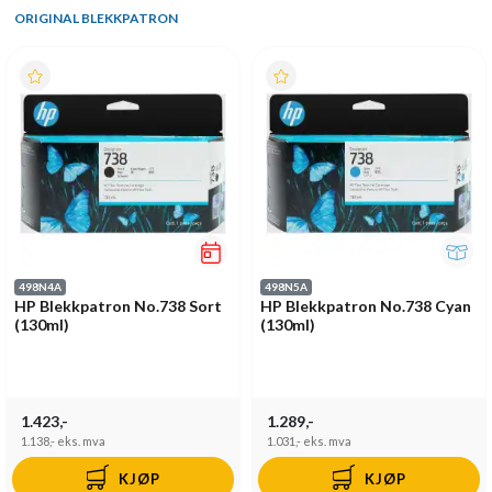
ORIGINAL BLEKKPATRON
498N4A
498N5A
HP Blekkpatron No.738 Sort
HP Blekkpatron No.738 Cyan
(130ml)
(130ml)
1.423,-
1.289,-
1.138,-
eks. mva
1.031,-
eks. mva
KJØP
KJØP