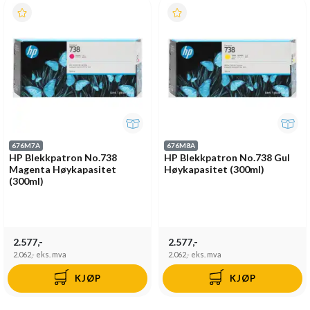
676M7A
676M8A
HP Blekkpatron No.738
HP Blekkpatron No.738 Gul
Magenta Høykapasitet
Høykapasitet (300ml)
(300ml)
2.577,-
2.577,-
2.062,-
eks. mva
2.062,-
eks. mva
KJØP
KJØP