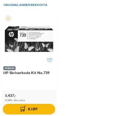
ORIGINAL ANNEN REKVISITA
498N0A
HP Skriverhode Kit No.739
5.437,-
4.349,-
eks. mva
KJØP