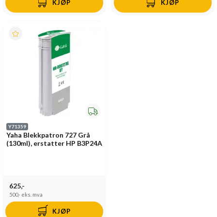
KJØP
KJØP
Y71359
Yaha Blekkpatron 727 Grå
(130ml), erstatter HP B3P24A
625,-
500,-
eks. mva
KJØP