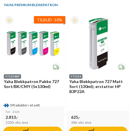
YAHA PREMIUM BLEKKPATRON
TILBUD
-
10%
Y71354BP
Y71354
Yaha Blekkpatron Pakke 727
Yaha Blekkpatron 727 Matt
Sort/BK/CMY (5x130ml)
Sort (130ml), erstatter HP
B3P22A
5 Produkter i et sett
Før:
3125
2.813,-
625,-
2.250,-
eks. mva
500,-
eks. mva