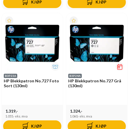
KJØP
KJØP
B3P23A
B3P24A
HP Blekkpatron No.727 Foto
HP Blekkpatron No.727 Grå
Sort (130ml)
(130ml)
1.319,-
1.324,-
1.055,-
eks. mva
1.060,-
eks. mva
KJØP
KJØP