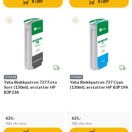
KJØP
KJØP
Y71358
Y71355
Yaha Blekkpatron 727 Foto
Yaha Blekkpatron 727 Cyan
Sort (130ml), erstatter HP
(130ml), erstatter HP B3P19A
B3P23A
625,-
625,-
500,-
eks. mva
500,-
eks. mva