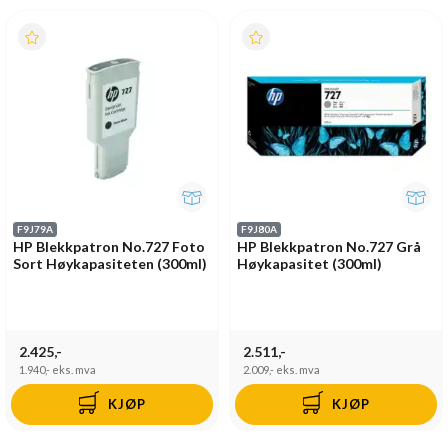
F9J79A
F9J80A
HP Blekkpatron No.727 Foto
HP Blekkpatron No.727 Grå
Sort Høykapasiteten (300ml)
Høykapasitet (300ml)
2.425,-
2.511,-
1.940,-
eks. mva
2.009,-
eks. mva
KJØP
KJØP