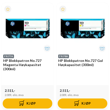
F9J77A
F9J78A
HP Blekkpatron No.727
HP Blekkpatron No.727 Gul
Magenta Høykapasitet
Høykapasitet (300ml)
(300ml)
2.511,-
2.511,-
2.009,-
eks. mva
2.009,-
eks. mva
KJØP
KJØP