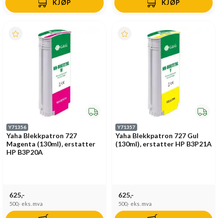
KJØP
KJØP
Y71356
Y71357
Yaha Blekkpatron 727
Yaha Blekkpatron 727 Gul
Magenta (130ml), erstatter
(130ml), erstatter HP B3P21A
HP B3P20A
625,-
625,-
500,-
eks. mva
500,-
eks. mva