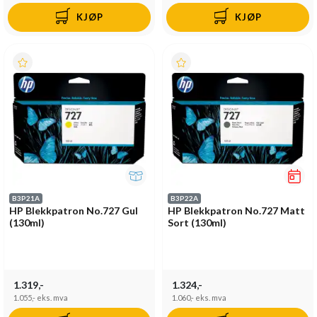
KJØP
KJØP
B3P21A
B3P22A
HP Blekkpatron No.727 Gul
HP Blekkpatron No.727 Matt
(130ml)
Sort (130ml)
1.319,-
1.324,-
1.055,-
eks. mva
1.060,-
eks. mva