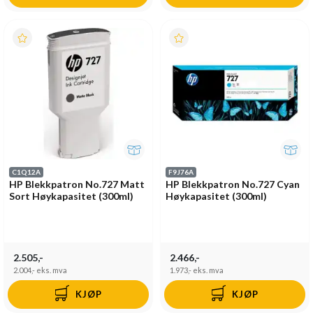
C1Q12A
F9J76A
HP Blekkpatron No.727 Matt
HP Blekkpatron No.727 Cyan
Sort Høykapasitet (300ml)
Høykapasitet (300ml)
2.505,-
2.466,-
2.004,-
eks. mva
1.973,-
eks. mva
KJØP
KJØP