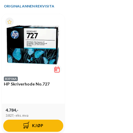
ORIGINAL ANNEN REKVISITA
B3P06A
HP Skriverhode No.727
4.784,-
3.827,-
eks. mva
KJØP