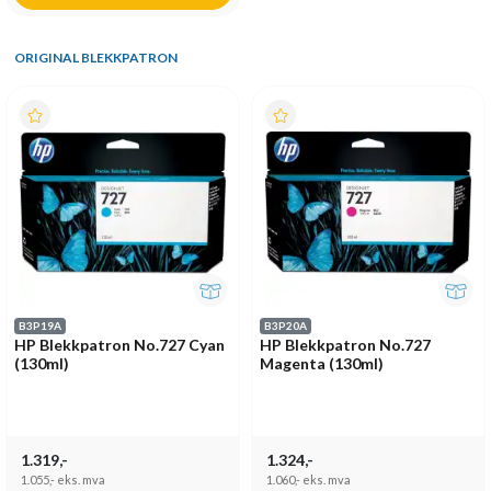
ORIGINAL BLEKKPATRON
B3P19A
B3P20A
HP Blekkpatron No.727 Cyan
HP Blekkpatron No.727
(130ml)
Magenta (130ml)
1.319,-
1.324,-
1.055,-
eks. mva
1.060,-
eks. mva