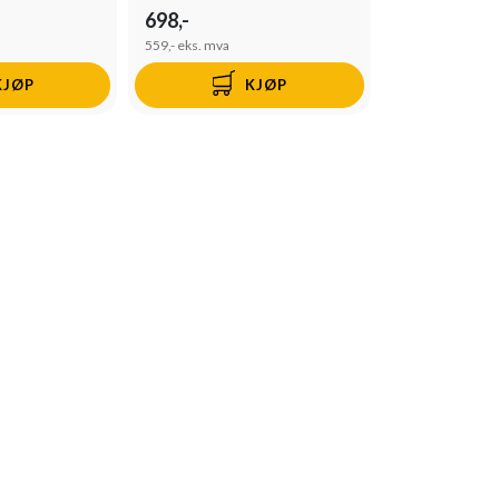
698,-
559,-
eks. mva
KJØP
KJØP