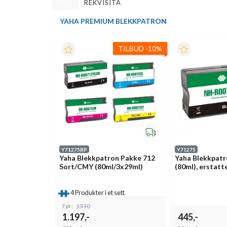
ALLE
REKVISITA
YAHA PREMIUM BLEKKPATRON
TILBUD
-
10%
Y71275BP
Y71275
Yaha Blekkpatron Pakke 712
Yaha Blekkpatr
Sort/CMY (80ml/3x29ml)
(80ml), erstat
4 Produkter i et sett
Før:
1330
1.197,-
445,-