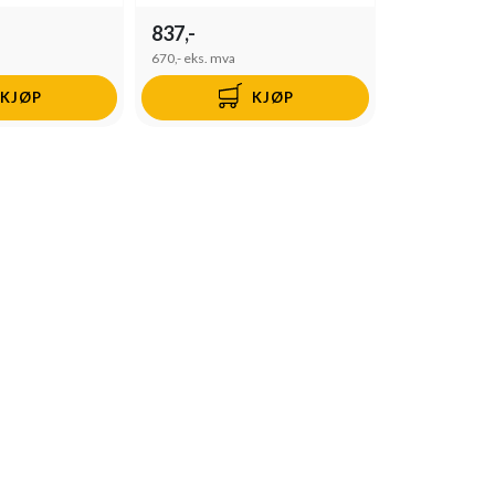
837,-
670,-
eks. mva
KJØP
KJØP