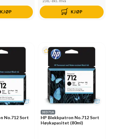
236,-
eks. mva
KJØP
KJØP
3ED71A
n No.712 Sort
HP Blekkpatron No.712 Sort
Høykapasitet (80ml)