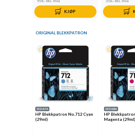
958,-
eks. mva
356,-
eks. mva
KJØP
ORIGINAL BLEKKPATRON
3ED67A
3ED68A
HP Blekkpatron No.712 Cyan
HP Blekkpatro
(29ml)
Magenta (29ml