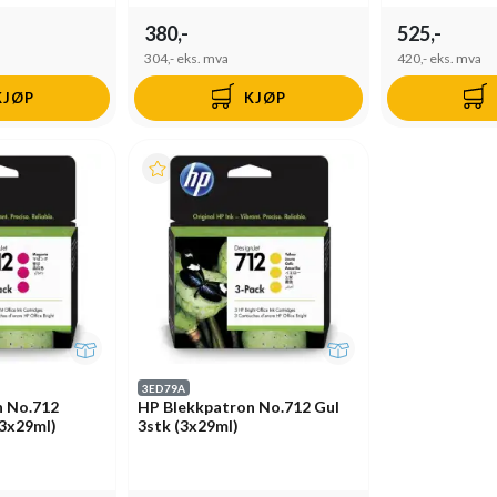
380,-
525,-
304,-
eks. mva
420,-
eks. mva
KJØP
KJØP
3ED79A
n No.712
HP Blekkpatron No.712 Gul
3x29ml)
3stk (3x29ml)