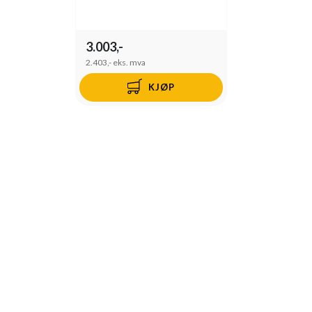
3.003,-
2.403,-
eks. mva
KJØP