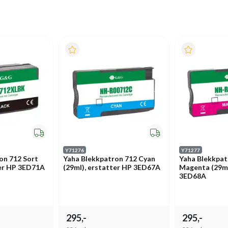
Y71276
Y71277
on 712 Sort
Yaha Blekkpatron 712 Cyan
Yaha Blekkpat
ter HP 3ED71A
(29ml), erstatter HP 3ED67A
Magenta (29ml
3ED68A
295,-
295,-