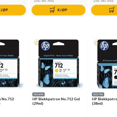
236,-
eks. mva
236,-
eks. mva
KJØP
KJØP
3ED69A
3ED70A
n No.712
HP Blekkpatron No.712 Gul
HP Blekkpatro
)
(29ml)
(38ml)