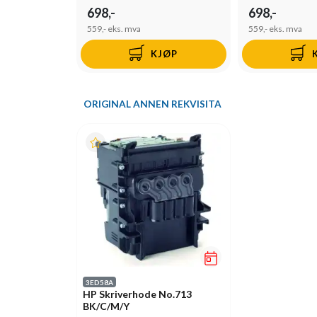
698,-
698,-
559,-
eks. mva
559,-
eks. mva
KJØP
ORIGINAL ANNEN REKVISITA
3ED58A
HP Skriverhode No.713
BK/C/M/Y