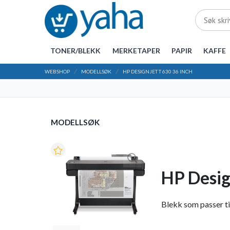
TONER/BLEKK
MERKETAPER
PAPIR
KAFFE
WEBSHOP
MODELLSØK
HP DESIGNJET T 630 36 INCH
MODELLSØK
HP Desig
Blekk som passer til