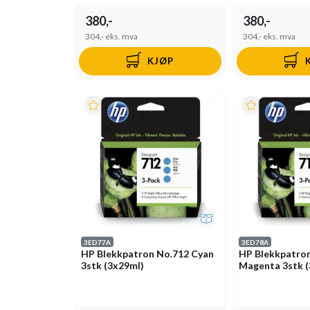
380,-
380,-
304,-
eks. mva
304,-
eks. mva
KJØP
3ED77A
3ED78A
HP Blekkpatron No.712 Cyan
HP Blekkpatro
3stk (3x29ml)
Magenta 3stk (