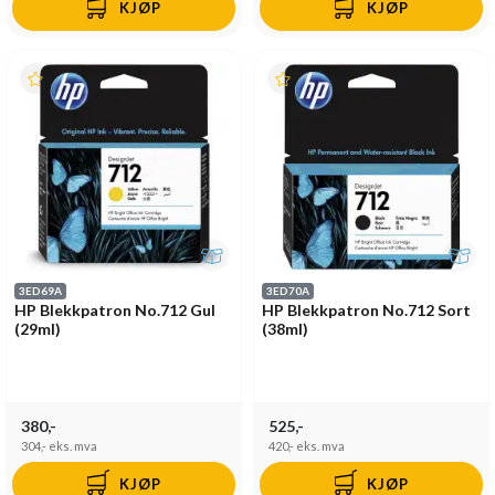
KJØP
KJØP
3ED69A
3ED70A
HP Blekkpatron No.712 Gul
HP Blekkpatron No.712 Sort
(29ml)
(38ml)
380,-
525,-
304,-
eks. mva
420,-
eks. mva
KJØP
KJØP