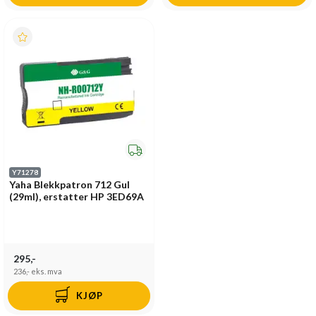
Y71278
Yaha Blekkpatron 712 Gul
(29ml), erstatter HP 3ED69A
295,-
236,-
eks. mva
KJØP