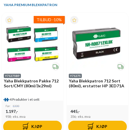
YAHA PREMIUM BLEKKPATRON
TILBUD
-
10%
Y71275BP
Y71275
Yaha Blekkpatron Pakke 712
Yaha Blekkpatron 712 Sort
Sort/CMY (80ml/3x29ml)
(80ml), erstatter HP 3ED71A
4 Produkter i et sett
Før:
1330
1.197,-
445,-
958,-
eks. mva
356,-
eks. mva
KJØP
KJØP