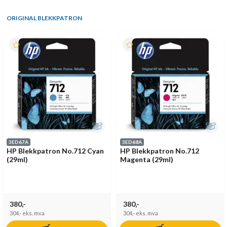
ORIGINAL BLEKKPATRON
3ED67A
3ED68A
HP Blekkpatron No.712 Cyan
HP Blekkpatron No.712
(29ml)
Magenta (29ml)
380,-
380,-
304,-
eks. mva
304,-
eks. mva