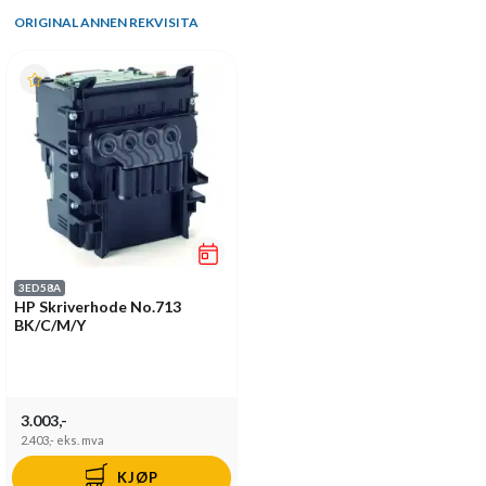
ORIGINAL ANNEN REKVISITA
3ED58A
HP Skriverhode No.713
BK/C/M/Y
3.003,-
2.403,-
eks. mva
KJØP