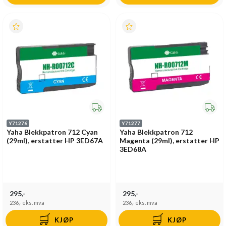
Y71276
Y71277
Yaha Blekkpatron 712 Cyan
Yaha Blekkpatron 712
(29ml), erstatter HP 3ED67A
Magenta (29ml), erstatter HP
3ED68A
295,-
295,-
236,-
eks. mva
236,-
eks. mva
KJØP
KJØP