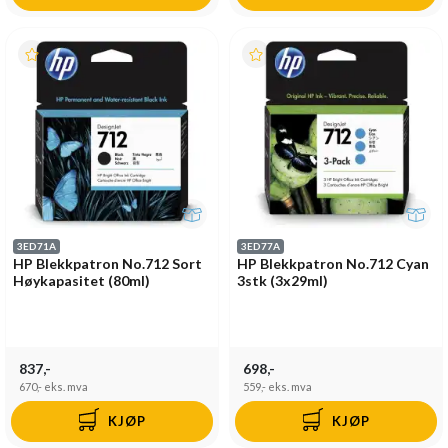
3ED71A
3ED77A
HP Blekkpatron No.712 Sort
HP Blekkpatron No.712 Cyan
Høykapasitet (80ml)
3stk (3x29ml)
837,-
698,-
670,-
eks. mva
559,-
eks. mva
KJØP
KJØP