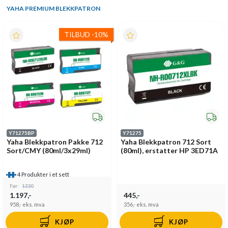
YAHA PREMIUM BLEKKPATRON
TILBUD
-
10%
Y71275BP
Y71275
Yaha Blekkpatron Pakke 712
Yaha Blekkpatron 712 Sort
Sort/CMY (80ml/3x29ml)
(80ml), erstatter HP 3ED71A
4 Produkter i et sett
Før:
1330
1.197,-
445,-
958,-
eks. mva
356,-
eks. mva
KJØP
KJØP