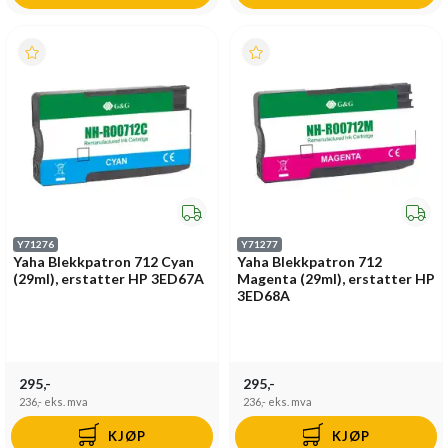
Y71276
Y71277
Yaha Blekkpatron 712 Cyan
Yaha Blekkpatron 712
(29ml), erstatter HP 3ED67A
Magenta (29ml), erstatter HP
3ED68A
295,-
295,-
236,-
eks. mva
236,-
eks. mva
KJØP
KJØP