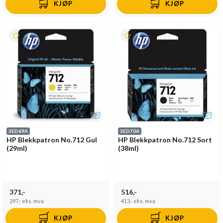
KJØP
KJØP
3ED69A
3ED70A
HP Blekkpatron No.712 Gul
HP Blekkpatron No.712 Sort
(29ml)
(38ml)
371,-
516,-
297,-
eks. mva
413,-
eks. mva
KJØP
KJØP