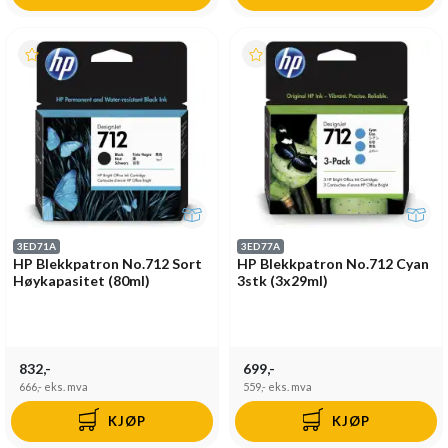
3ED71A
3ED77A
HP Blekkpatron No.712 Sort
HP Blekkpatron No.712 Cyan
Høykapasitet (80ml)
3stk (3x29ml)
832,-
699,-
666,-
eks. mva
559,-
eks. mva
KJØP
KJØP