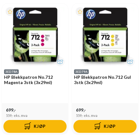
3ED78A
3ED79A
HP Blekkpatron No.712
HP Blekkpatron No.712 Gul
Magenta 3stk (3x29ml)
3stk (3x29ml)
699,-
699,-
559,-
eks. mva
559,-
eks. mva
KJØP
KJØP