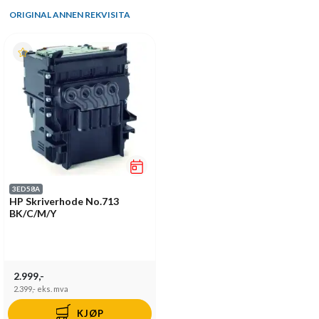
ORIGINAL ANNEN REKVISITA
3ED58A
HP Skriverhode No.713
BK/C/M/Y
2.999,-
2.399,-
eks. mva
KJØP