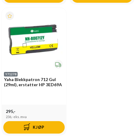
Y71278
Yaha Blekkpatron 712 Gul
(29ml), erstatter HP 3ED69A
295,-
236,-
eks. mva
KJØP