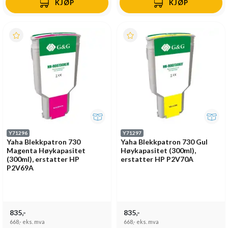
KJØP
KJØP
Y71296
Y71297
Yaha Blekkpatron 730
Yaha Blekkpatron 730 Gul
Magenta Høykapasitet
Høykapasitet (300ml),
(300ml), erstatter HP
erstatter HP P2V70A
P2V69A
835,-
835,-
668,-
eks. mva
668,-
eks. mva