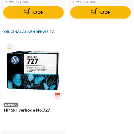
1.705,-
eks. mva
1.723,-
eks. mva
KJØP
KJØP
ORIGINAL ANNEN REKVISITA
B3P06A
HP Skriverhode No.727