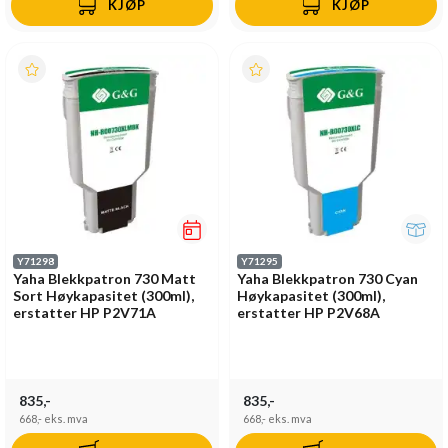
KJØP
KJØP
Y71298
Y71295
Yaha Blekkpatron 730 Matt
Yaha Blekkpatron 730 Cyan
Sort Høykapasitet (300ml),
Høykapasitet (300ml),
erstatter HP P2V71A
erstatter HP P2V68A
835,-
835,-
668,-
eks. mva
668,-
eks. mva