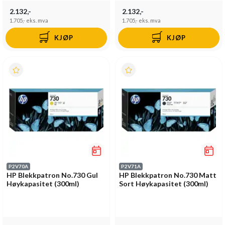
2.132,-
2.132,-
1.705,-
eks. mva
1.705,-
eks. mva
KJØP
KJØP
P2V70A
P2V71A
HP Blekkpatron No.730 Gul
HP Blekkpatron No.730 Matt
Høykapasitet (300ml)
Sort Høykapasitet (300ml)