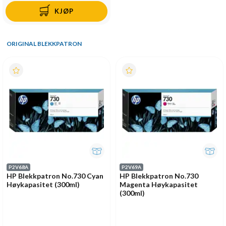
KJØP
ORIGINAL BLEKKPATRON
P2V68A
P2V69A
HP Blekkpatron No.730 Cyan
HP Blekkpatron No.730
Høykapasitet (300ml)
Magenta Høykapasitet
(300ml)