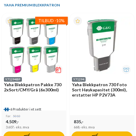
YAHA PREMIUM BLEKKPATRON
TILBUD
-
10%
Y71294BP
Y71294
Yaha Blekkpatron Pakke 730
Yaha Blekkpatron 730 Foto
2xSort/CMY/Grå (6x300ml)
Sort Høykapasitet (300ml),
erstatter HP P2V73A
6 Produkter i et sett
Før:
5010
4.509,-
835,-
3.607,-
eks. mva
668,-
eks. mva