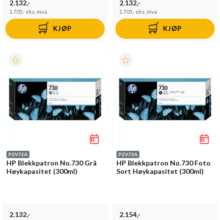
2.132,-
2.132,-
1.705,-
eks. mva
1.705,-
eks. mva
KJØP
KJØP
P2V72A
P2V73A
HP Blekkpatron No.730 Grå
HP Blekkpatron No.730 Foto
Høykapasitet (300ml)
Sort Høykapasitet (300ml)
2.132,-
2.154,-