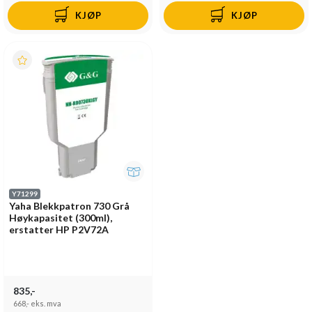
KJØP
KJØP
Y71299
Yaha Blekkpatron 730 Grå
Høykapasitet (300ml),
erstatter HP P2V72A
835,-
668,-
eks. mva