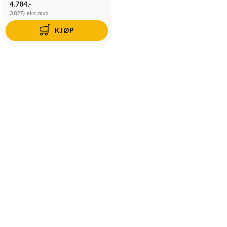
4.784,-
3.827,-
eks. mva
KJØP