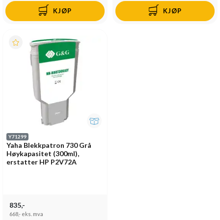
KJØP
KJØP
Y71299
Yaha Blekkpatron 730 Grå
Høykapasitet (300ml),
erstatter HP P2V72A
835,-
668,-
eks. mva