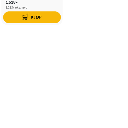
1.518,-
1.215,-
eks. mva
KJØP