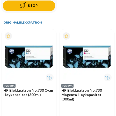
KJØP
ORIGINAL BLEKKPATRON
P2V68A
P2V69A
HP Blekkpatron No.730 Cyan
HP Blekkpatron No.730
Høykapasitet (300ml)
Magenta Høykapasitet
(300ml)