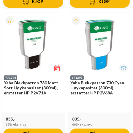
KJØP
KJØP
Y71298
Y71295
Yaha Blekkpatron 730 Matt
Yaha Blekkpatron 730 Cyan
Sort Høykapasitet (300ml),
Høykapasitet (300ml),
erstatter HP P2V71A
erstatter HP P2V68A
835,-
835,-
668,-
eks. mva
668,-
eks. mva