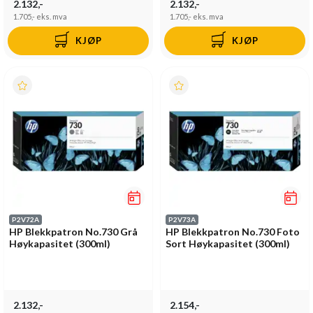
2.132,-
2.132,-
1.705,-
eks. mva
1.705,-
eks. mva
KJØP
KJØP
P2V72A
P2V73A
HP Blekkpatron No.730 Grå
HP Blekkpatron No.730 Foto
Høykapasitet (300ml)
Sort Høykapasitet (300ml)
2.132,-
2.154,-