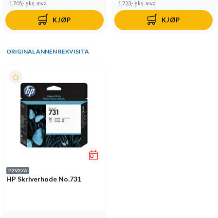
1.705,-
eks. mva
1.723,-
eks. mva
KJØP
KJØP
ORIGINAL ANNEN REKVISITA
P2V27A
HP Skriverhode No.731