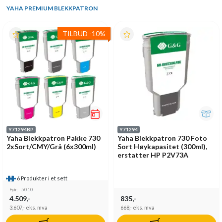
YAHA PREMIUM BLEKKPATRON
TILBUD
-
10%
Y71294BP
Y71294
Yaha Blekkpatron Pakke 730
Yaha Blekkpatron 730 Foto
2xSort/CMY/Grå (6x300ml)
Sort Høykapasitet (300ml),
erstatter HP P2V73A
6 Produkter i et sett
Før:
5010
4.509,-
835,-
3.607,-
eks. mva
668,-
eks. mva