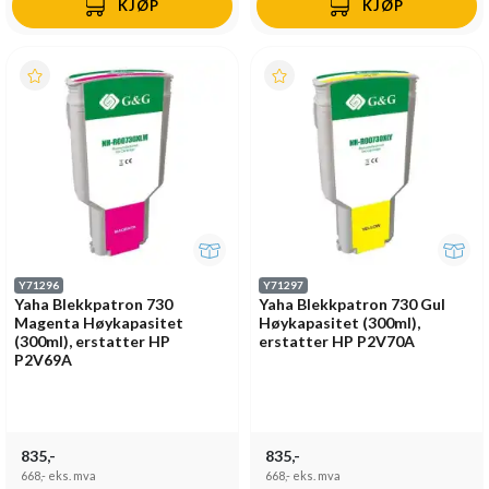
KJØP
KJØP
Y71296
Y71297
Yaha Blekkpatron 730
Yaha Blekkpatron 730 Gul
Magenta Høykapasitet
Høykapasitet (300ml),
(300ml), erstatter HP
erstatter HP P2V70A
P2V69A
835,-
835,-
668,-
eks. mva
668,-
eks. mva