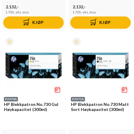
2.132,-
2.132,-
1.705,-
eks. mva
1.705,-
eks. mva
KJØP
KJØP
P2V70A
P2V71A
HP Blekkpatron No.730 Gul
HP Blekkpatron No.730 Matt
Høykapasitet (300ml)
Sort Høykapasitet (300ml)