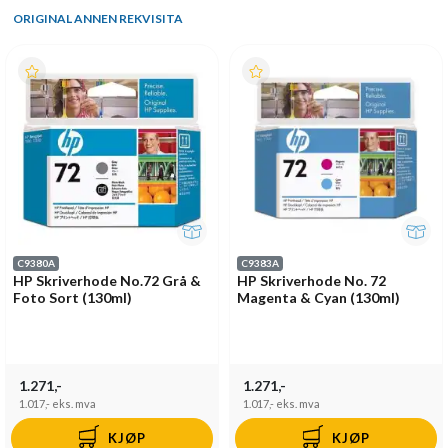
ORIGINAL ANNEN REKVISITA
C9380A
C9383A
HP Skriverhode No.72 Grå &
HP Skriverhode No. 72
Foto Sort (130ml)
Magenta & Cyan (130ml)
1.271,-
1.271,-
1.017,-
eks. mva
1.017,-
eks. mva
KJØP
KJØP