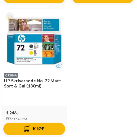
C9384A
HP Skriverhode No. 72 Matt
Sort & Gul (130ml)
1.246,-
997,-
eks. mva
KJØP