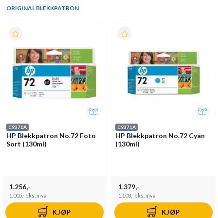
ORIGINAL BLEKKPATRON
C9370A
C9371A
HP Blekkpatron No.72 Foto
HP Blekkpatron No.72 Cyan
Sort (130ml)
(130ml)
1.256,-
1.379,-
1.005,-
eks. mva
1.103,-
eks. mva
KJØP
KJØP