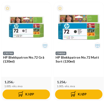
C9374A
C9403A
HP Blekkpatron No.72 Grå
HP Blekkpatron No.72 Matt
(130ml)
Sort (130ml)
1.256,-
1.256,-
1.005,-
eks. mva
1.005,-
eks. mva
KJØP
KJØP