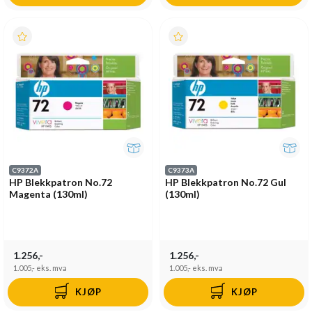
C9372A
C9373A
HP Blekkpatron No.72
HP Blekkpatron No.72 Gul
Magenta (130ml)
(130ml)
1.256,-
1.256,-
1.005,-
eks. mva
1.005,-
eks. mva
KJØP
KJØP