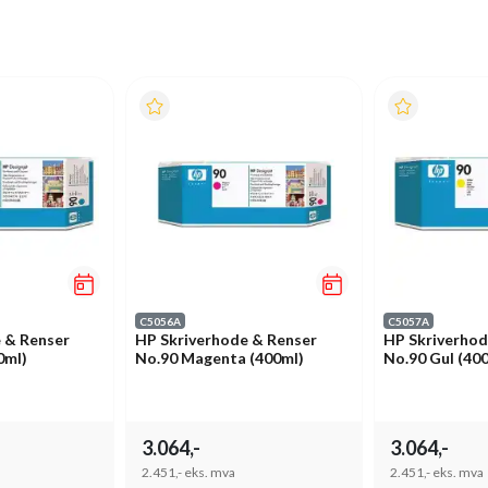
C5056A
C5057A
 & Renser
HP Skriverhode & Renser
HP Skriverhod
0ml)
No.90 Magenta (400ml)
No.90 Gul (40
3.064,-
3.064,-
2.451,-
eks. mva
2.451,-
eks. mva