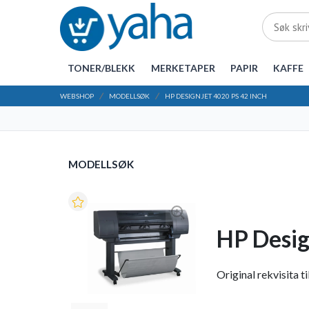
TONER/BLEKK
MERKETAPER
PAPIR
KAFFE
WEBSHOP
MODELLSØK
HP DESIGNJET 4020 PS 42 INCH
MODELLSØK
HP Desig
Original rekvisita t