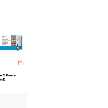
e & Renser
0ml)