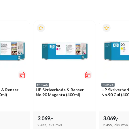
C5056A
C5057A
 & Renser
HP Skriverhode & Renser
HP Skriverhod
0ml)
No.90 Magenta (400ml)
No.90 Gul (40
3.069,-
3.069,-
2.455,-
eks. mva
2.455,-
eks. mva