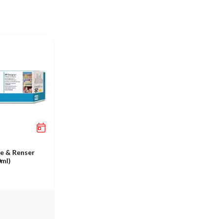
e & Renser
0ml)