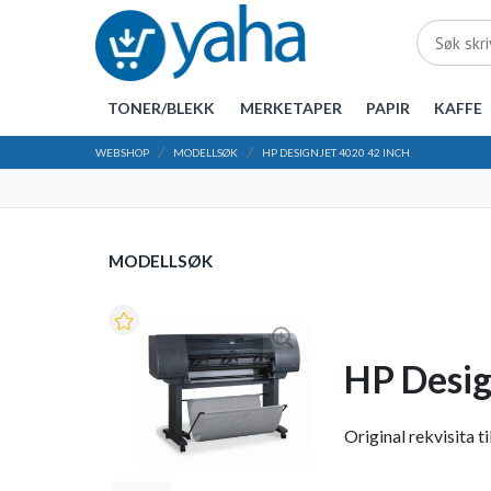
TONER/BLEKK
MERKETAPER
PAPIR
KAFFE
WEBSHOP
MODELLSØK
HP DESIGNJET 4020 42 INCH
MODELLSØK
HP Desig
Original rekvisita t