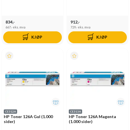
834,-
912,-
667,-
eks. mva
729,-
eks. mva
KJØP
KJØP
CE312A
CE313A
HP Toner 126A Gul (1.000
HP Toner 126A Magenta
sider)
(1.000 sider)