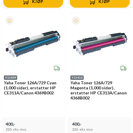
KJØP
KJØP
Y15409
Y15410
Yaha Toner 126A/729 Cyan
Yaha Toner 126A/729
(1.000 sider), erstatter HP
Magenta (1.000 sider),
CE311A/Canon 4369B002
erstatter HP CE313A/Canon
4368B002
400,-
400,-
320,-
eks. mva
320,-
eks. mva