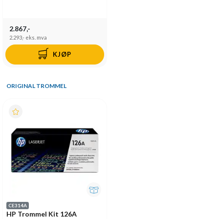
2.867,-
2.293,-
eks. mva
KJØP
ORIGINAL TROMMEL
CE314A
HP Trommel Kit 126A