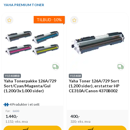
YAHA PREMIUM TONER
TILBUD
-
10%
Y15408RB
Y15408
Yaha Tonerpakke 126A/729
Yaha Toner 126A/729 Sort
Sort/Cyan/Magenta/Gul
(1.200 sider), erstatter HP
(1.200/3x1.000 sider)
CE310A/Canon 4370B002
4 Produkter i et sett
Før:
1600
1.440,-
400,-
1.152,-
eks. mva
320,-
eks. mva