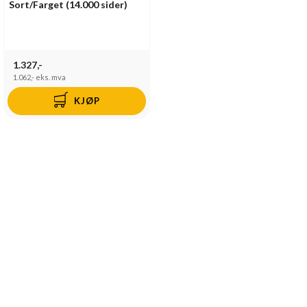
Sort/Farget (14.000 sider)
1.327,-
1.062,-
eks. mva
KJØP