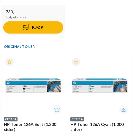
730,-
584,-
eks. mva
KJØP
ORIGINAL TONER
CE310A
CE311A
HP Toner 126A Sort (1.200
HP Toner 126A Cyan (1.000
sider)
sider)