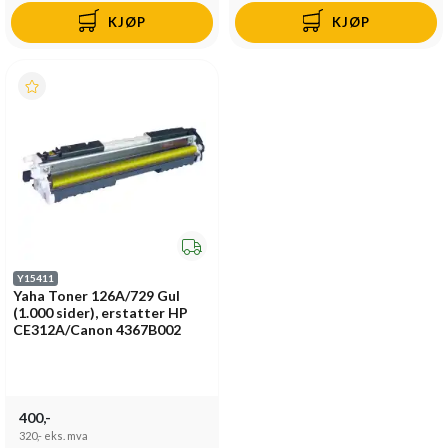
KJØP
KJØP
Y15411
Yaha Toner 126A/729 Gul
(1.000 sider), erstatter HP
CE312A/Canon 4367B002
400,-
320,-
eks. mva