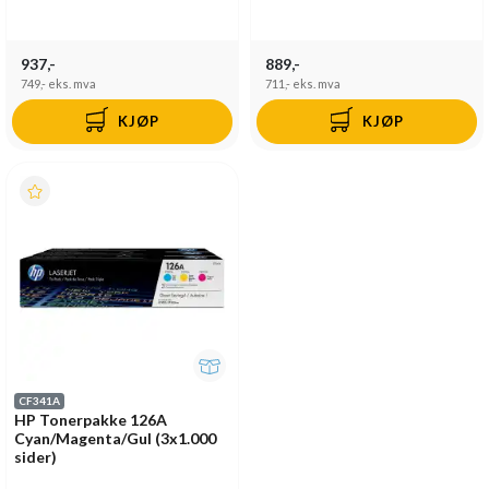
937,-
889,-
749,-
eks. mva
711,-
eks. mva
KJØP
KJØP
CF341A
HP Tonerpakke 126A
Cyan/Magenta/Gul (3x1.000
sider)