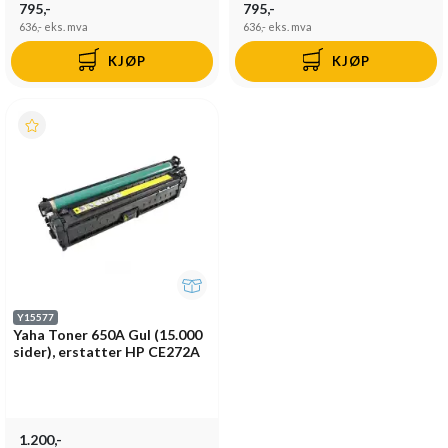
795,-
795,-
636,-
eks. mva
636,-
eks. mva
KJØP
KJØP
Y15577
Yaha Toner 650A Gul (15.000
sider), erstatter HP CE272A
1.200,-