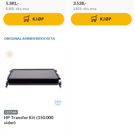
5.381,-
3.528,-
4.305,-
eks. mva
2.823,-
eks. mva
KJØP
KJØP
ORIGINAL ANNEN REKVISITA
CE516A
HP Transfer Kit (150.000
sider)