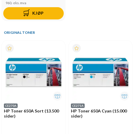
960,-
eks. mva
KJØP
ORIGINAL TONER
CE270A
CE271A
HP Toner 650A Sort (13.500
HP Toner 650A Cyan (15.000
sider)
sider)