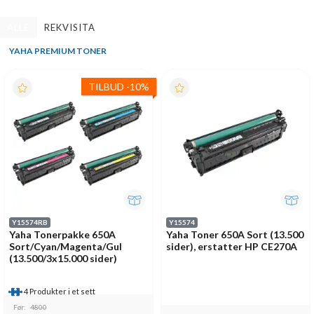
ALLE
REKVISITA
YAHA PREMIUM TONER
TILBUD
-
10%
Y15574RB
Y15574
Yaha Tonerpakke 650A
Yaha Toner 650A Sort (13.500
Sort/Cyan/Magenta/Gul
sider), erstatter HP CE270A
(13.500/3x15.000 sider)
4 Produkter i et sett
Før:
4800