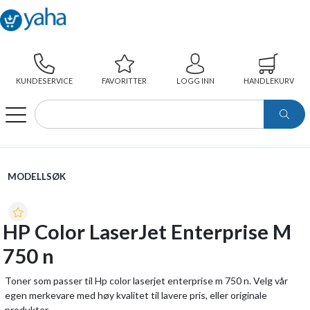
KUNDESERVICE
FAVORITTER
LOGG INN
HANDLEKURV
WEBSHOP
MODELLSØK
HP COLOR LASERJET ENTERPRISE M 750 N
MODELLSØK
HP Color LaserJet Enterprise M
750 n
Toner som passer til Hp color laserjet enterprise m 750 n. Velg vår
egen merkevare med høy kvalitet til lavere pris, eller originale
produkter.