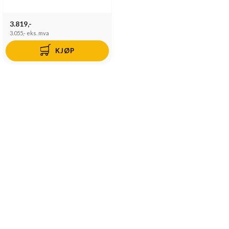
3.819,-
3.055,-
eks. mva
KJØP