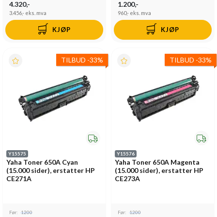
4.320,-
1.200,-
3.456,-
eks. mva
960,-
eks. mva
KJØP
KJØP
TILBUD
-
33%
TILBUD
-
33%
Y15575
Y15576
Yaha Toner 650A Cyan
Yaha Toner 650A Magenta
(15.000 sider), erstatter HP
(15.000 sider), erstatter HP
CE271A
CE273A
Før:
1200
Før:
1200