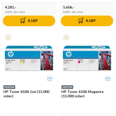
4.281,-
5.606,-
3.425,-
eks. mva
4.485,-
eks. mva
KJØP
KJØP
CE272A
CE273A
HP Toner 650A Gul (15.000
HP Toner 650A Magenta
sider)
(15.000 sider)