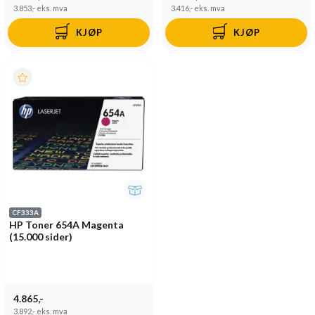
3.853,-
eks. mva
3.416,-
eks. mva
KJØP
KJØP
CF333A
HP Toner 654A Magenta
(15.000 sider)
4.865,-
3.892,-
eks. mva