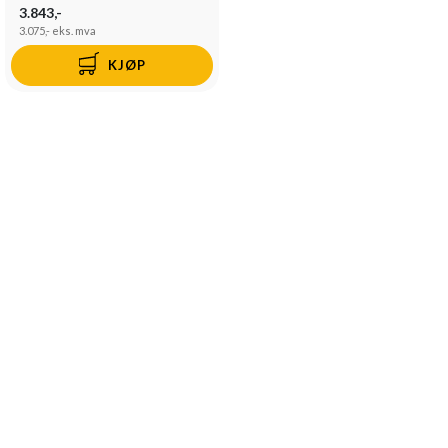
3.843,-
3.075,-
eks. mva
KJØP