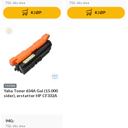
752,-
eks. mva
752,-
eks. mva
KJØP
KJØP
Y15941
Yaha Toner 654A Gul (15.000
sider), erstatter HP CF332A
940,-
752,-
eks. mva