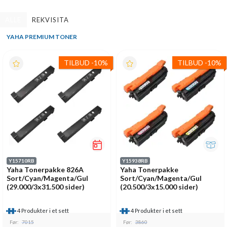
ALLE
REKVISITA
YAHA PREMIUM TONER
TILBUD
-
10%
TILBUD
-
10%
Y15710RB
Y15938RB
Yaha Tonerpakke 826A
Yaha Tonerpakke
Sort/Cyan/Magenta/Gul
Sort/Cyan/Magenta/Gul
(29.000/3x31.500 sider)
(20.500/3x15.000 sider)
4 Produkter i et sett
4 Produkter i et sett
Før:
7015
Før:
3860