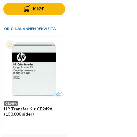
KJØP
ORIGINAL ANNEN REKVISITA
CE249A
HP Transfer Kit CE249A
(150.000 sider)