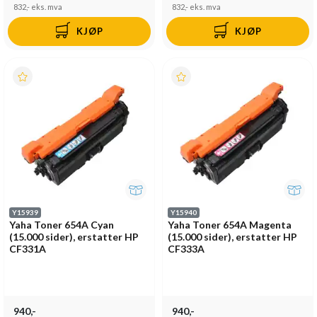
832,-
eks. mva
832,-
eks. mva
KJØP
KJØP
Y15939
Y15940
Yaha Toner 654A Cyan
Yaha Toner 654A Magenta
(15.000 sider), erstatter HP
(15.000 sider), erstatter HP
CF331A
CF333A
940,-
940,-