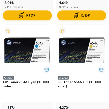
3.014,-
4.649,-
2.411,-
eks. mva
3.719,-
eks. mva
KJØP
KJØP
CF331A
CF332A
HP Toner 654A Cyan (15.000
HP Toner 654A Gul (15.000
sider)
sider)
4.817,-
4.270,-