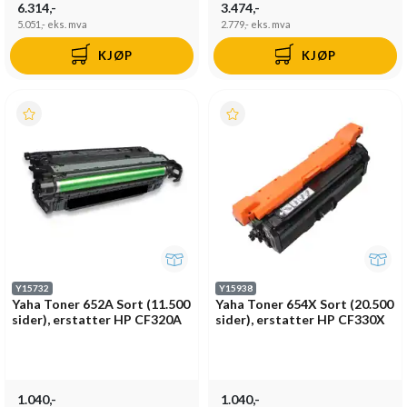
6.314,-
3.474,-
5.051,-
eks. mva
2.779,-
eks. mva
KJØP
KJØP
Y15732
Y15938
Yaha Toner 652A Sort (11.500
Yaha Toner 654X Sort (20.500
sider), erstatter HP CF320A
sider), erstatter HP CF330X
1.040,-
1.040,-