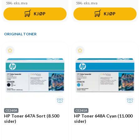
584,-
eks. mva
584,-
eks. mva
KJØP
KJØP
ORIGINAL TONER
CE260A
CE261A
HP Toner 647A Sort (8.500
HP Toner 648A Cyan (11.000
sider)
sider)