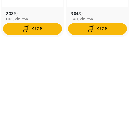
2.339,-
3.843,-
1.871,-
eks. mva
3.075,-
eks. mva
KJØP
KJØP