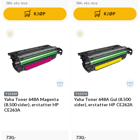
584,-
eks. mva
584,-
eks. mva
KJØP
KJØP
Y15369
Y15370
Yaha Toner 648A Magenta
Yaha Toner 648A Gul (8.500
(8.500 sider), erstatter HP
sider), erstatter HP CE262A
CE263A
730,-
730,-