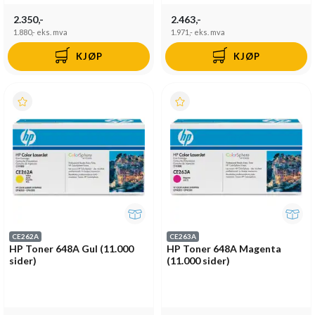
2.350,-
2.463,-
1.880,-
eks. mva
1.971,-
eks. mva
KJØP
KJØP
CE262A
CE263A
HP Toner 648A Gul (11.000
HP Toner 648A Magenta
sider)
(11.000 sider)