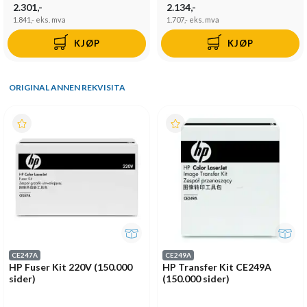
2.301,-
2.134,-
1.841,-
eks. mva
1.707,-
eks. mva
KJØP
KJØP
ORIGINAL ANNEN REKVISITA
CE247A
CE249A
HP Fuser Kit 220V (150.000
HP Transfer Kit CE249A
sider)
(150.000 sider)