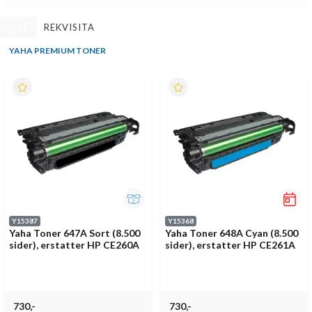
ALLE
REKVISITA
YAHA PREMIUM TONER
Y15387
Y15368
Yaha Toner 647A Sort (8.500
Yaha Toner 648A Cyan (8.500
sider), erstatter HP CE260A
sider), erstatter HP CE261A
730,-
730,-