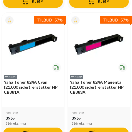
KJØP
KJØP
TILBUD
-
57%
TILBUD
-
57%
Y15381
Y15382
Yaha Toner 824A Cyan
Yaha Toner 824A Magenta
(21.000 sider), erstatter HP
(21.000 sider), erstatter HP
CB381A
CB383A
Før:
940
Før:
940
395,-
395,-
316,-
eks. mva
316,-
eks. mva