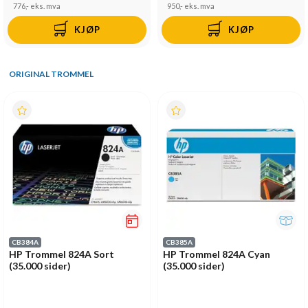
776,-
eks. mva
950,-
eks. mva
KJØP
KJØP
ORIGINAL TROMMEL
CB384A
CB385A
HP Trommel 824A Sort
HP Trommel 824A Cyan
(35.000 sider)
(35.000 sider)