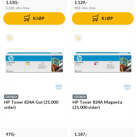
1.530,-
1.129,-
1.224,-
eks. mva
903,-
eks. mva
KJØP
KJØP
CB382A
CB383A
HP Toner 824A Gul (21.000
HP Toner 824A Magenta
sider)
(21.000 sider)
970,-
1.187,-