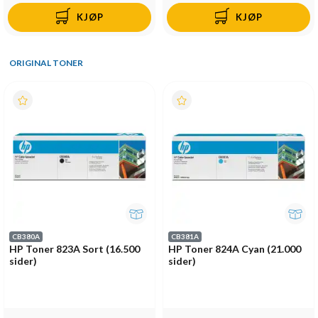
KJØP
KJØP
ORIGINAL TONER
CB380A
CB381A
HP Toner 823A Sort (16.500
HP Toner 824A Cyan (21.000
sider)
sider)