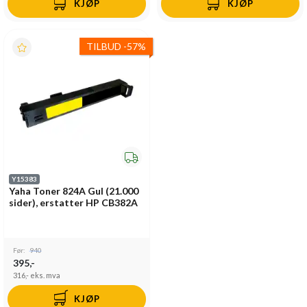
KJØP
KJØP
TILBUD
-
57%
Y15383
Yaha Toner 824A Gul (21.000
sider), erstatter HP CB382A
Før:
940
395,-
316,-
eks. mva
KJØP