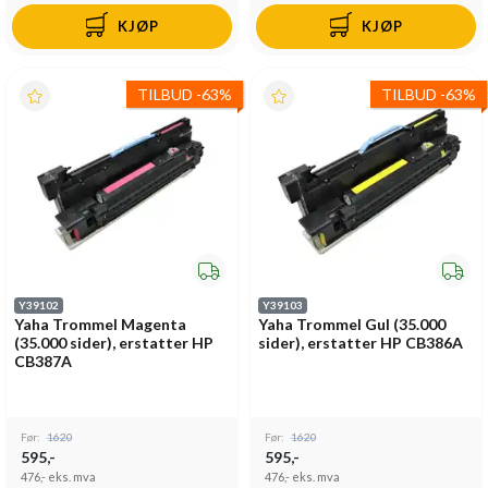
KJØP
KJØP
TILBUD
-
63%
TILBUD
-
63%
Y39102
Y39103
Yaha Trommel Magenta
Yaha Trommel Gul (35.000
(35.000 sider), erstatter HP
sider), erstatter HP CB386A
CB387A
Før:
1620
Før:
1620
595,-
595,-
476,-
eks. mva
476,-
eks. mva