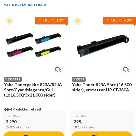
YAHA PREMIUM TONER
TILBUD
-
10%
TILBUD
-
52%
Y15379RB
Y15379
Yaha Tonerpakke 823A/824A
Yaha Toner 823A Sort (16.500
Sort/Cyan/Magenta/Gul
sider), erstatter HP CB380A
(1x16.500/3x21.000 sider)
4 Produkter i et sett
Før:
3655
Før:
835
3.290,-
395,-
2.632,-
eks. mva
316,-
eks. mva