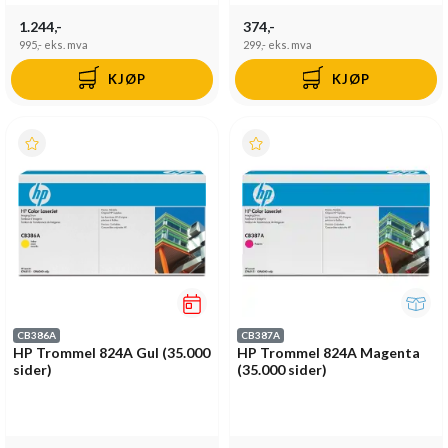
1.244,-
374,-
995,-
eks. mva
299,-
eks. mva
KJØP
KJØP
CB386A
CB387A
HP Trommel 824A Gul (35.000
HP Trommel 824A Magenta
sider)
(35.000 sider)