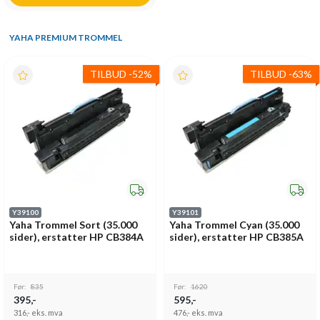
YAHA PREMIUM TROMMEL
TILBUD
-
52%
TILBUD
-
63%
Y39100
Y39101
Yaha Trommel Sort (35.000
Yaha Trommel Cyan (35.000
sider), erstatter HP CB384A
sider), erstatter HP CB385A
Før:
835
Før:
1620
395,-
595,-
316,-
eks. mva
476,-
eks. mva