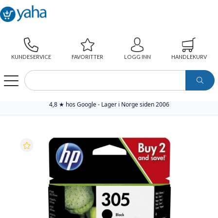
KUNDESERVICE
FAVORITTER
LOGG INN
HANDLEKURV
WEBSHOP
PAPIR
SKRIVERREKVISITA
ORIGINAL BLEKKPATRON
HP BLEKKPATRON PAKKE NO.305 SORT & FARGE (120/100 SIDER)
4,8 ★ hos Google - Lager i Norge siden 2006