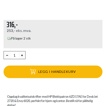
316,-
253,-
eks. mva.
På lager 2 stk
LEGG I HANDLEKURV
Oppdag kvalitetsutskrifter med HP Blekkpatron 6ZD17AE for DeskJet
2720 & Envy 6020, perfekt for hjem og kontor. Bestill nå for pålitelig
ytelse!