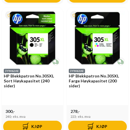
3YM62AE
3YM63AE
HP Blekkpatron No.305XL
HP Blekkpatron No.305XL
Sort Høykapasitet (240
Farge Høykapasitet (200
sider)
sider)
300,-
278,-
240,-
eks. mva
223,-
eks. mva
KJØP
KJØP