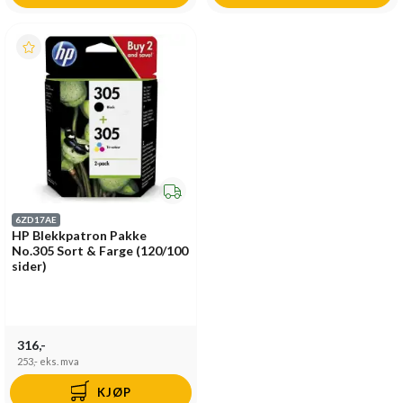
6ZD17AE
HP Blekkpatron Pakke
No.305 Sort & Farge (120/100
sider)
316,-
253,-
eks. mva
KJØP