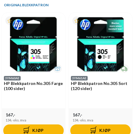
ORIGINAL BLEKKPATRON
3YM60AE
3YM61AE
HP Blekkpatron No.305 Farge
HP Blekkpatron No.305 Sort
(100 sider)
(120 sider)
167,-
167,-
134,-
eks. mva
134,-
eks. mva
KJØP
KJØP