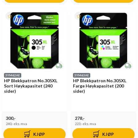
3YM62AE
3YM63AE
HP Blekkpatron No.305XL
HP Blekkpatron No.305XL
Sort Høykapasitet (240
Farge Høykapasitet (200
sider)
sider)
300,-
278,-
240,-
eks. mva
223,-
eks. mva
KJØP
KJØP