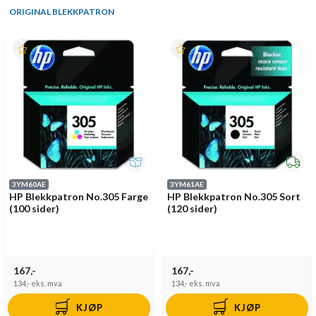
ORIGINAL BLEKKPATRON
3YM60AE
3YM61AE
HP Blekkpatron No.305 Farge
HP Blekkpatron No.305 Sort
(100 sider)
(120 sider)
167,-
167,-
134,-
eks. mva
134,-
eks. mva
KJØP
KJØP