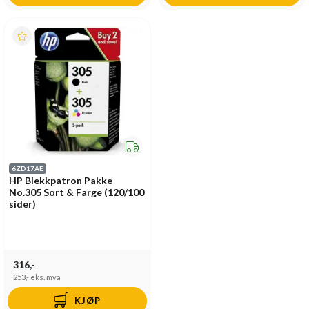
6ZD17AE
HP Blekkpatron Pakke
No.305 Sort & Farge (120/100
sider)
316,-
253,-
eks. mva
KJØP