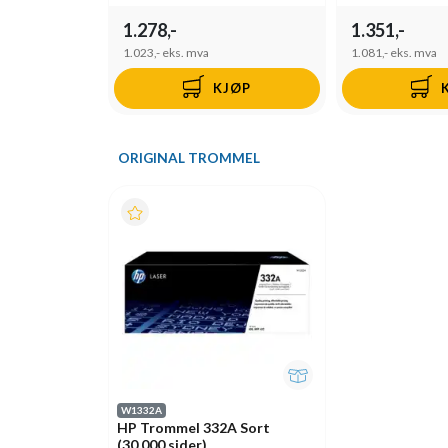
1.278,-
1.351,-
1.023,-
eks. mva
1.081,-
eks. mva
KJØP
ORIGINAL TROMMEL
W1332A
HP Trommel 332A Sort
(30.000 sider)