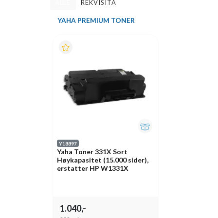
ALLE
REKVISITA
YAHA PREMIUM TONER
Y18897
Yaha Toner 331X Sort
Høykapasitet (15.000 sider),
erstatter HP W1331X
1.040,-