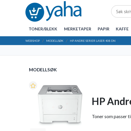
TONER/BLEKK
MERKETAPER
PAPIR
KAFFE
WEBSHOP
MODELLSØK
HP ANDRE SERIER LASER 408 DN
MODELLSØK
HP Andre
Toner som passer til