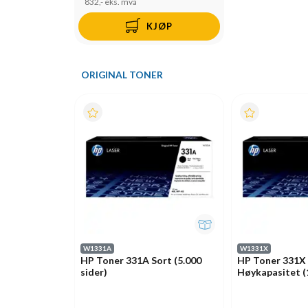
832,-
eks. mva
KJØP
ORIGINAL TONER
W1331A
W1331X
HP Toner 331A Sort (5.000
HP Toner 331X
sider)
Høykapasitet (1