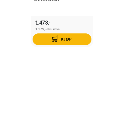
1.473,-
1.179,-
eks. mva
KJØP