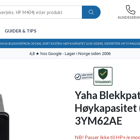
KUNDESERVI
GUIDER & TIPS
YAHA BLEKKPATRON 305XXL SORT EKSTRA HØYKAPASITET (650 SIDER), ERSTATTER HP 3YM62A
4,8 ★ hos Google - Lager i Norge siden 2006
Yaha Blekkpat
Høykapasitet (
3YM62AE
NB! Passer ikke til HP+/e mode