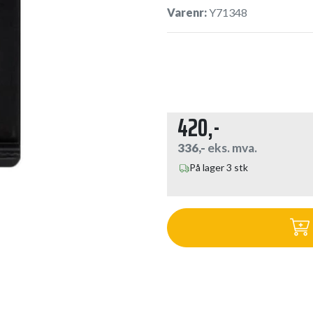
Varenr:
Y71348
420,-
336,-
eks. mva.
På lager 3 stk