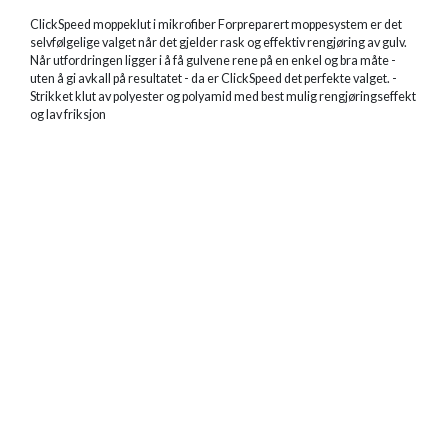
ClickSpeed moppeklut i mikrofiber Forpreparert moppesystem er det
selvfølgelige valget når det gjelder rask og effektiv rengjøring av gulv.
Når utfordringen ligger i å få gulvene rene på en enkel og bra måte -
uten å gi avkall på resultatet - da er ClickSpeed det perfekte valget. -
Strikket klut av polyester og polyamid med best mulig rengjøringseffekt
og lav friksjon