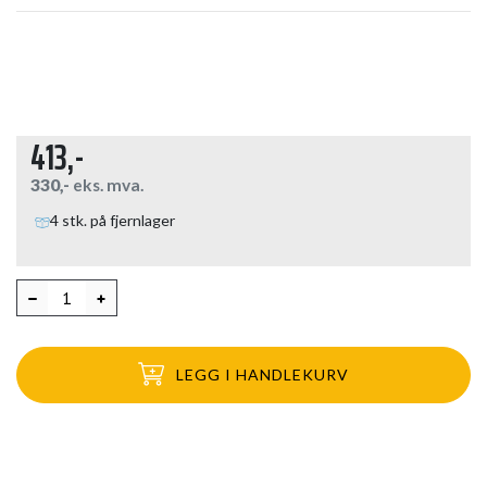
413,-
330,-
eks. mva.
4 stk. på fjernlager
LEGG I HANDLEKURV