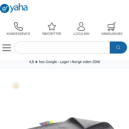
KUNDESERVICE
FAVORITTER
LOGG INN
HANDLEKURV
WEBSHOP
KAFFE
KANTINEARTIKLER
DUKER
KONTORTILBEHØR
VILEDA MOPP CLICKSPEED MIKROFIBER GRÅ(5)
4,8 ★ hos Google - Lager i Norge siden 2006